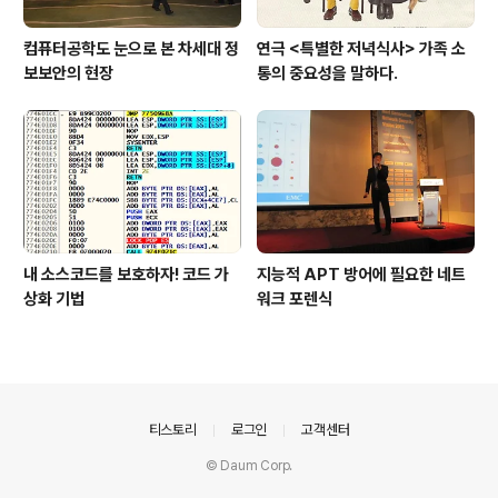
컴퓨터공학도 눈으로 본 차세대 정
연극 <특별한 저녁식사> 가족 소
보보안의 현장
통의 중요성을 말하다.
내 소스코드를 보호하자! 코드 가
지능적 APT 방어에 필요한 네트
상화 기법
워크 포렌식
의안내
티스토리
로그인
고객센터
© Daum Corp.