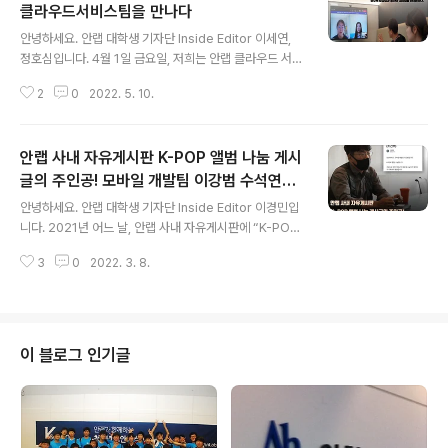
안녕하세요? 먼저 안랩 V3개발팀과 본인에 대해 간단한
클라우드서비스팀을 만나다
글 내용
소개 부탁드립니다. A. 네 안녕하세요. 안랩 V3개발팀의
안녕하세요. 안랩 대학생 기자단 Inside Editor 이세연,
백석준입니다. V3개발팀은 다양한 부서와의 협업으로 만
정호심입니다. 4월 1일 금요일, 저희는 안랩 클라우드 서비
들어지는 V3의 기능들을 한데 모아 V3 제품을 만드는 일
스 팀의 위수복 팀장님과 홍진아 대리님을 온라인으로 인
을 하고 있습니다. V3는 멀티플랫폼(Windows, 리눅스,
2
0
2022. 5. 10.
터뷰했습니다. 안랩이 클라우드 MSP 서비스를 운영하고
Mac)을 모두 ..
있다는 사실이 생소하신 분들도 계실 거라고 생각됩니다.
안랩의 클라우드서비스팀이 운영된지는 벌써 1년 3개월
안랩 사내 자유게시판 K-POP 앨범 나눔 게시
차라고 하는데요! 위수복 팀장님은 "안랩이 보안만 잘하는
기업이 아닌 클라우드 서비스도 잘하는 기업"거듭나길 바
글의 주인공! 모바일 개발팀 이강범 수석연구
글 내용
란다고 하셨습니다. 이처럼 미래가 더욱 기대되는 안랩 클
원을 인터뷰하다
안녕하세요. 안랩 대학생 기자단 Inside Editor 이경민입
라우드 서비스팀을 안랩 대학생 기자단이 A부터 Z까지 취
니다. 2021년 어느 날, 안랩 사내 자유게시판에 “K-POP
재했습니다! Q. 안녕하세요, 먼저 안랩 클라우드서비스팀
앨범 나눔 합니다. (조건부)”라는 제목의 게시글이 올라왔
에 대해 간단한 소개 부탁드립니다. 안랩 클라우드 서비스
3
0
2022. 3. 8.
습니다. 제목에 ‘조건부’라는 단어가 눈에 띄는데요! 도대체
팀은 크게 3가지 파트로 구성되어 있..
어떤 조건을 만족해야 K-POP 앨범을 받을 수 있는 걸까
요? 바로, 사내 카페테리아 키오스크에서 ‘나눔 한 잔’을 주
문한 영수증을 지참하는 것이 나눔의 조건입니다. 나눔 한
잔은 무엇이고, 왜 K-POP 앨범 나눔을 시작하게 되었는지
이 블로그 인기글
이번 나눔의 주인공을 인터뷰했습니다! Q ) 안녕하세요. 자
기소개와 어떤 업무를 맡고 계시는지 간단히 말씀 부탁드
립니다. A ) 네, 반갑습니다. 모바일 개발팀의 이강범이라
고 합니다. 저는 지금 온라인 거래 보안 솔루션 제품의 프
로..