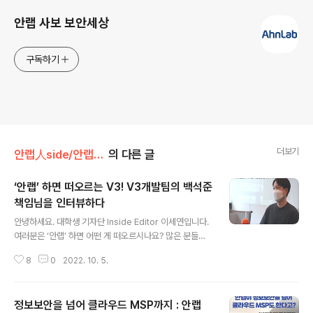
안랩 사보 보안세상
구독하기
더보기
안랩人side/안랩!안랩인!
의 다른 글
‘안랩’ 하면 떠오르는 V3! V3개발팀의 백석준
책임님을 인터뷰하다
글 내용
안녕하세요. 대학생 기자단 Inside Editor 이세연입니다.
여러분은 ‘안랩’ 하면 어떤 게 떠오르시나요? 많은 분들이
핸드폰 또는 컴퓨터, 노트북에 설치된 V3백신을 떠올리실
8
0
2022. 10. 5.
거라고 생각합니다. 안랩을 대표하는 백신 V3가 궁금하실
여러분들을 위해 8월 31일 안랩 사옥에서 V3개발팀의 백
석준 책임님을 인터뷰하는 시간을 가졌습니다. 우리에게
정보보안을 넘어 클라우드 MSP까지 : 안랩
익숙한 V3가 어떻게 만들어지는지 함께 알아볼까요? Q.