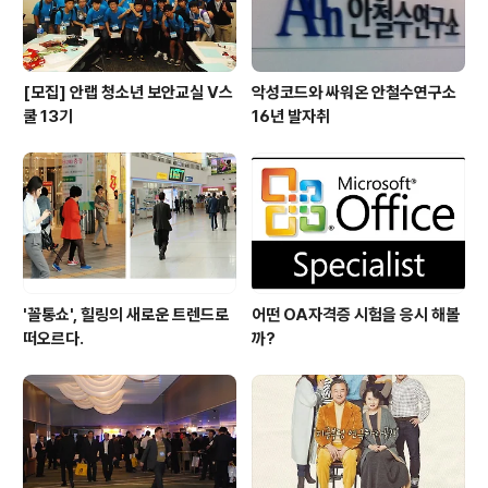
[모집] 안랩 청소년 보안교실 V스
악성코드와 싸워온 안철수연구소
쿨 13기
16년 발자취
'꼴통쇼', 힐링의 새로운 트렌드로
어떤 OA자격증 시험을 응시 해볼
떠오르다.
까?