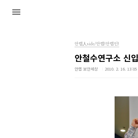
본문 바로가기
안랩人side/안랩!안랩인!
안철수연구소 신입
안랩 보안세상
2010. 2. 16. 13:05