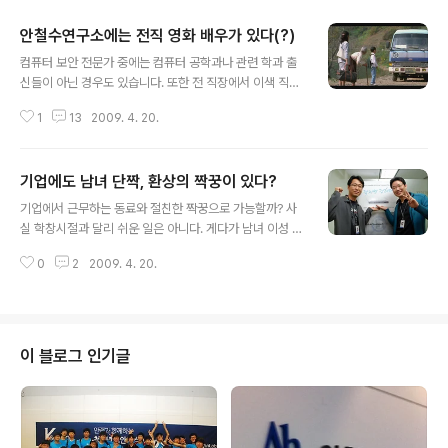
안철수연구소에는 전직 영화 배우가 있다(?)
글 내용
컴퓨터 보안 전문가 중에는 컴퓨터 공학과나 관련 학과 출
신들이 아닌 경우도 있습니다. 또한 전 직장에서 이색 직업
을 가진 분들이 입사하는 경우도 종종 생기게 마련입니다.
1
13
2009. 4. 20.
안철수연구소에도 이색 직업을 가졌던 분이 많이 있는데
우선 영화배우 출신도 있다는 첩보를 입수했습니다. 바로
영화 '집으로'에 출연한 배우(?)가 있다고 하는데요. 영화
기업에도 남녀 단짝, 환상의 짝꿍이 있다?
배우와 보안전문가, 어찌보면 정말 상상할 수 없는 조합인
글 내용
데요. 과연 어떻게 "집으로"에 출연을 하게 되었는지, 그 주
기업에서 근무하는 동료와 절친한 짝꿍으로 가능할까? 사
인공인 해외사업팀의 안병무 대리를 만났습니다. Q: 영
실 학창시절과 달리 쉬운 일은 아니다. 게다가 남녀 이성 짝
화'집으로'와 연을 맺게 된 계기가 무엇인가요? A: 학창시
꿍이란 더욱 만나기 힘들 것이다. 남자 동료끼리, 여자 동료
절 때부터 영화 제작자가 꿈이었어요. 다른 직업은 생각해
0
2
2009. 4. 20.
끼리 단짝은 직장에서도 흔히 볼 수도 있겠지만 서로 사귀
본 적도 없을 만큼 영화 일만을 고집했어요 =) 부모님께서
는 사이가 아니지만 업무 동료로서 남여 단짝 짝꿍으로 지
연극영화과 진학을 반대하셔서..
낸다는 것은 의미있는 일이다. 안철수연구소 여기저기, 소
문난 환상의 짝꿍이 있다고 하여 인터뷰를 부탁했다. 첫번
째 타자는 기반 기술팀의 김경희 책임연구원과 양용철 책
이 블로그 인기글
임 연구원이다. 이들은 V3의 엔진 개발 파트의 중추적인
역할을 담당하고 있는 연구원들이다. 김경희 책임과 양용
철 책임은 4년 동안 한 과제를 담당했다. 워낙 손이 많이 가
는 작업이라 자정이 넘어서 집에 가는 일도 허다하다. 프로