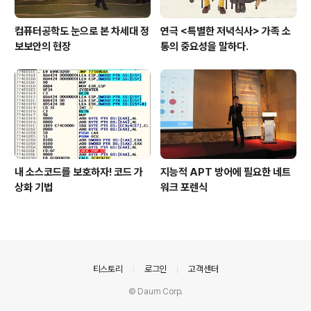
컴퓨터공학도 눈으로 본 차세대 정
연극 <특별한 저녁식사> 가족 소
보보안의 현장
통의 중요성을 말하다.
내 소스코드를 보호하자! 코드 가
지능적 APT 방어에 필요한 네트
상화 기법
워크 포렌식
의안내
티스토리
로그인
고객센터
© Daum Corp.