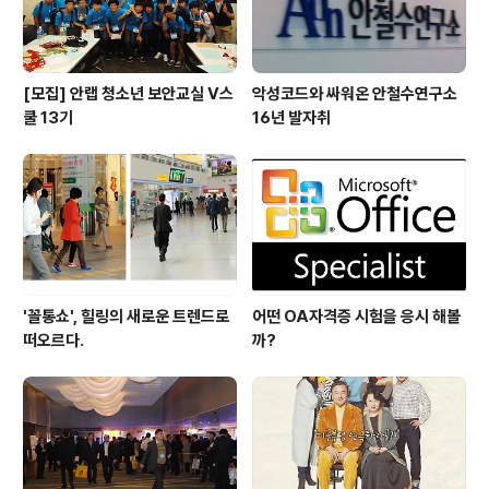
젝트를 맡으면서부터 눈코뜰새 없이 바..
[모집] 안랩 청소년 보안교실 V스
악성코드와 싸워온 안철수연구소
쿨 13기
16년 발자취
'꼴통쇼', 힐링의 새로운 트렌드로
어떤 OA자격증 시험을 응시 해볼
떠오르다.
까?