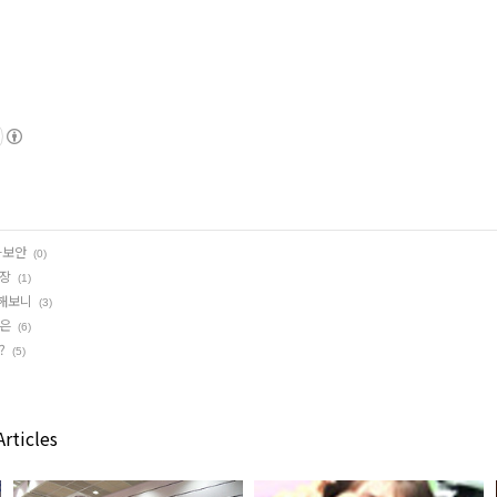
-보안
(0)
현장
(1)
여해보니
(3)
것은
(6)
?
(5)
rticles