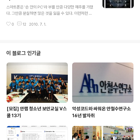
글 내용
느끼게 되는 것이다. 그런데 최근 스마트폰 이용정보에 대
스마트폰은 '손 안의 PC'라 부를 만큼 다양한 재주를 가졌
한 무료강좌를 진행하는 곳이 있다고 하여 화제가 되고 있
다. 그만큼 분실하면 많은 것을 잃을 수 있다. 이런저런 보
다. 다소 난해한 스마트폰 이용에 대해 어떠한 교육이 이루
안 문제가 제기되기는 하지만 가장 큰 재난은 분실이라고
어지는지 알아보고자, 기자도 스마트폰 강좌의 일일 수강
0
12
2010. 7. 1.
할 만하다. 이런 분실 및 도난에 대비해 애플사는 Mobile
생이 되어보았다. T스마트폰 스쿨, 이렇게..
Me(http://me.com)에서 원격 잠금, iPhone 위치 찾기
등 여러 가지 서비스를 제공한다. 그러나 우리나라에서는
이 서비스가 기본 사항이 아니므로 사용자가 약간의 수고
를 해야 한다. http://tech.luv4.us/archives/2973 원
이 블로그 인기글
격 잠금(Remote Passcode Lock) 아이폰을 분실했을
때 무선 네트워크를 이용해 아이폰에 비밀번호를 걸어놓을
수 있는 서비스이다. 잠금을 해지하지 못하면 아이폰을 사
용할 수 없기 때문에 정보를 보호할 수 있..
[모집] 안랩 청소년 보안교실 V스
악성코드와 싸워온 안철수연구소
쿨 13기
16년 발자취