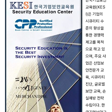
한국기업보안
교육원(KES
I)은 기업의
시큐리티 수
준의 향상을
통한 경쟁력
제고를 목적
으로 하고 있
으며, 주요 사
업은 산업보
안전문가 교
육, 시큐리티
진단, 글로벌
보안 교육, 손
실예방 전략
수립이다. 한