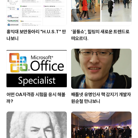
홍익대 보안동아리 "H.U.S.T" 만
'꼴통쇼', 힐링의 새로운 트렌드로
나보니
떠오르다.
어떤 OA자격증 시험을 응시 해볼
배틀넷 유명인사 핵 감지기 개발자
까?
원순철 만나보니