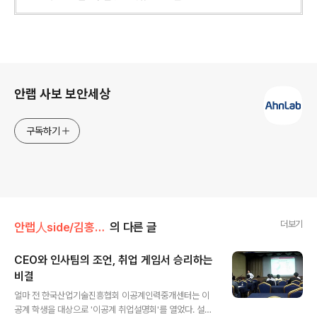
로그 정보
안랩 사보 보안세상
구독하기
더보기
안랩人side/김홍선 前 CEO
의 다른 글
CEO와 인사팀의 조언, 취업 게임서 승리하는
비결
글 내용
얼마 전 한국산업기술진흥협회 이공계인력중개센터는 이
공계 학생을 대상으로 '이공계 취업설명회'를 열었다. 설명