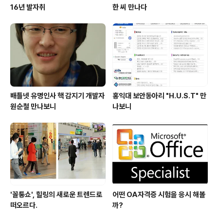
16년 발자취
한 씨 만나다
배틀넷 유명인사 핵 감지기 개발자
홍익대 보안동아리 "H.U.S.T" 만
원순철 만나보니
나보니
'꼴통쇼', 힐링의 새로운 트렌드로
어떤 OA자격증 시험을 응시 해볼
떠오르다.
까?