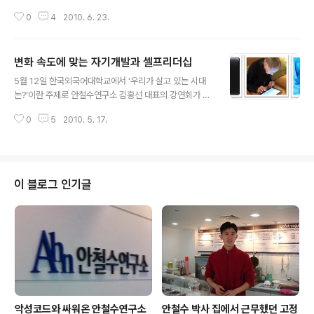
회는 유명인사 특강, 인사담당자 특강, 성공 취업 특강으로
0
4
2010. 6. 23.
이루어졌다. 첫 순서인 유명인사 특강 시간에는 안철수연
구소 김홍선 대표가 급변하는 시대에 필요한 이공계생의
바람직한 자기 개발에 대해 강연했다. 김 대표는 "기술 자
변화 속도에 맞는 자기개발과 셀프리더십
체가 목적이 되는 것이 아닌, 그 기술이 어디에 응용되는지
글 내용
가 중요하다. 진정한 엔지니어는 자신이 만든 기술이 사람
5월 12일 한국외국어대학교에서 ‘우리가 살고 있는 시대
들에게 쓰일 때 기쁨을 느낄 수 있다. 이런 기쁨을 느끼지
는?’이란 주제로 안철수연구소 김홍선 대표의 강연회가 열
못한다면 그건 진정한 엔지니어라고 할 수 없다."라고 강조
렸다. 이날 강연을 듣기 위해 공대생뿐만 아니라 인문학과
했다. 이어서 급변하는 시대에 필요한 자기 개발의 방향을
0
5
2010. 5. 17.
학생들도 많이 참석해 성황을 이루었다. 김 대표는 "서로
세 가지 설명했다. ① 나만의 강점을 살려라. NBA 역사상
다른 능력을 가진 사람들이 모였을 때, 더 다양하고 창의적
가장 위력적인 센터 중 한 명인 샤..
인 아이디어와 실행력이 나온다.”라며, Liberal Arts and
Technology’s Harmony를 강조했다. 김홍선 대표가 다
양한 사례를 들어가며 설명한, 우리가 살고 있는 시대의 동
이 블로그 인기글
향 요약해보았다. Innovation and Creativity – smart
er customers 아이폰(iPhone), 아이패드(iPad) 등 애
플은 굉장히 혁신적이고 창의적인 제품들을 선보였다. 그
리고 고객은 애플의 제품을 선택했다..
악성코드와 싸워온 안철수연구소
안철수 박사 집에서 근무했던 고정