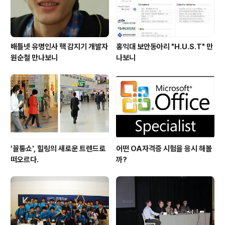
배틀넷 유명인사 핵 감지기 개발자
홍익대 보안동아리 "H.U.S.T" 만
원순철 만나보니
나보니
'꼴통쇼', 힐링의 새로운 트렌드로
어떤 OA자격증 시험을 응시 해볼
떠오르다.
까?