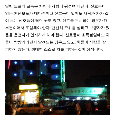
일반 도로의 교통은 차량과 사람이 뒤섞여 다닌다
.
신호등이
없는 횡단보도가 대다수이고 신호등이 있어도 사람과 차가 같
이 보는 신호등이 달린 곳도 있고
,
신호를 무시하는 경우가 대
부분이어서 조심해야 한다
.
천천히 주위를 살피고 보행자가 있
음을 운전자가 인지하게 해야 한다
.
신호등이 초록불임에도 차
들이 빵빵거리면서 달려드는 경우도 있고
,
차들이 사람을 잘
피하지 않는다
.
최대한 스스로 차를 피하는 것이 상책이다
.