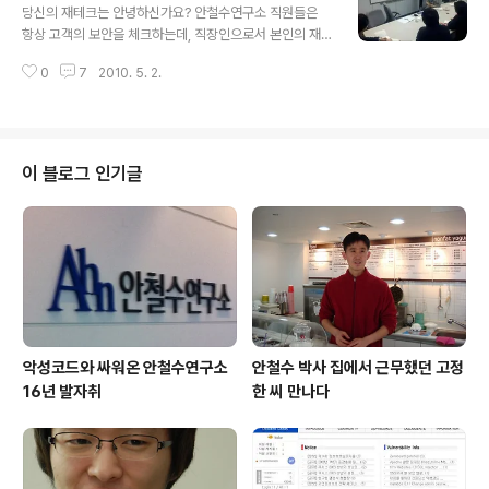
도 볼 수 있다. '하녀' 탄생 50주년을 기념해 CGV 대학로/
당신의 재테크는 안녕하신가요? 안철수연구소 직원들은
강변/서면과 롯데시네마 건대입구, 대한극장에서 상영하는
항상 고객의 보안을 체크하는데, 직장인으로서 본인의 재
것이다. '하녀'는 지금 핫이슈이기 때문에 영화관에서도 볼
테크는 잘 체크하고 있을까? 안랩인 5인을 대상으로 쇼규
수 있지만, 다른 많은 국내외 고전 영화를 볼 수 있는 곳은
0
7
2010. 5. 2.
모 재테크 간담회를 열었다. '금융회사가 당신에게 알려주
없을까. 수가 많지는 않아 손가락으로 꼽을 정도이지만, 온
지 않은 진실'의 저자로 최근 '재테크 쇼크'를 출판한 재무
라인과 ..
컨설턴트인 송승용 희망제무설계 팀장이 귀한 시간을 내주
었다. 처음 1시간 정도는 질문과 답을 하는 형식으로 진행
했다. 아래는 그 일문일답이다. 안랩인뿐 아니라 대다수 직
이 블로그 인기글
장인이 궁금해할 내용이다. 노후의 자산 가치랄까 현재 가
치와 미래 가치가 있는데, 지금보다 얼마나 차이가 날까?
연금보험을 어느 정도 준비해야 할까? 작년에 10만원씩 매
달 불입하면 소득공제도 되고 복리가 적용되어 나중에 낸
돈 대비 몇 배를 받는다는 연금상품 광고가..
악성코드와 싸워온 안철수연구소
안철수 박사 집에서 근무했던 고정
16년 발자취
한 씨 만나다