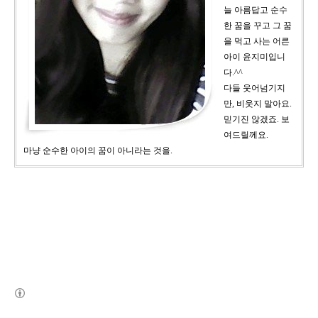
늘 아름답고 순수
한 꿈을 꾸고 그 꿈
을 먹고 사는 어른
아이 윤지미입니
다.^^
다들 웃어넘기지
만, 비웃지 말아요.
믿기진 않겠죠. 보
여드릴께요.
마냥 순수한 아이의 꿈이 아니라는 것을.
(새창열림)