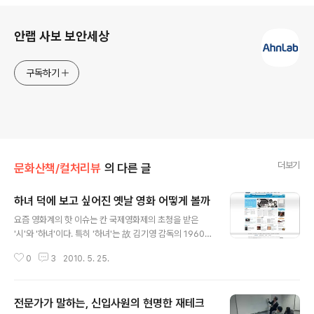
로그 정보
안랩 사보 보안세상
구독하기
더보기
문화산책/컬처리뷰
의 다른 글
하녀 덕에 보고 싶어진 옛날 영화 어떻게 볼까
글 내용
요즘 영화계의 핫 이슈는 칸 국제영화제의 초청을 받은
'시'와 '하녀'이다. 특히 '하녀'는 故 김기영 감독의 1960년
작을 리메이크한 작품이라 국내외로 관심이 높다. 임상수
0
3
2010. 5. 25.
감독의 2010년작 '하녀'는 지금 여러 영화관에서 볼 수 있
다. 우리나라 영화사에서 중요한 위치에 있는 원작과 어떻
게 다른지 비교해보면 더욱 재미있을 것 같다. 그런 요구가
전문가가 말하는, 신입사원의 현명한 재테크
반영되어서인지 1960년작 '하녀'를 오는 6월에 극장에서
글 내용