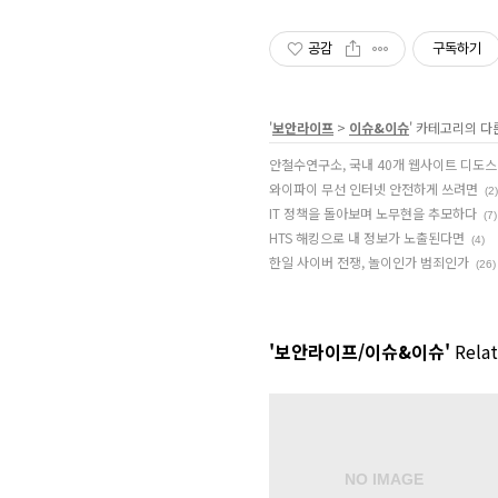
공감
구독하기
'
보안라이프
>
이슈&이슈
' 카테고리의 다
안철수연구소, 국내 40개 웹사이트 디도스
와이파이 무선 인터넷 안전하게 쓰려면
(2)
IT 정책을 돌아보며 노무현을 추모하다
(7)
HTS 해킹으로 내 정보가 노출된다면
(4)
한일 사이버 전쟁, 놀이인가 범죄인가
(26)
'보안라이프/이슈&이슈'
Relat