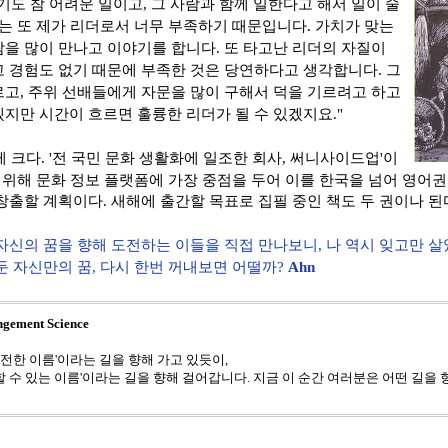
기도 참 어려운 일이고
,
그 사람과 함께 일한다고 해서 일이 술
때는 또 제가 리더로서 너무 부족하기 때문입니다
.
가치가 맞는
람을 많이 만나고 이야기를 합니다
.
또 타고난 리더의 자질이
고 경험도 없기 때문에 부족한 것은 당연하다고 생각합니다
.
그
르고
,
주위 선배들에게 자문을 많이 구해서 덕을 기르려고 하고
지만 시간이 흐르면 훌륭한 리더가 될 수 있겠지요
."
 크다.
'
전 국민
문화 생활화
에 일조한 회사
,
써니사이드업'
이
를 위해
문화 정보 플랫폼에 가장 중점을 두어 이를 한국을 넘어 영어권
 창출할 계획이다
. 새해에 출간할 목표로
집필 중인 책도 두
권이나 된
자신의 꿈을 향해 도전하는 이들을 직접 만나보니, 나 역시 잊고만 살
둔 자신만의 꿈, 다시 한번 꺼내보면 어떨까?
Ahn
ment Science
전한 이름'이라는 길을 향해 가고 있듯이,
할 수 있는 이름'이라는 길을 향해 걸어갑니다. 지금 이 순간 여러분은 어떤 길을 