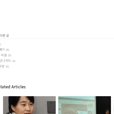
 다른 글
)
뒷얘기
(9)
공 비결
(5)
건 3가지
(3)
사연
(5)
lated Articles