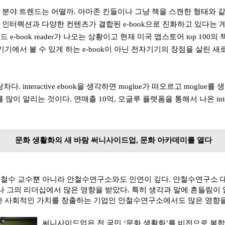
k 분야
트렌드는 어떨까.
아마존 킨들
이나 그냥 책을 스캔한 형태와 
 인터렉션과 다양한 컨텐츠가 결합된
e-book
으로 진화하고 있다는 
이드
e-book reader
가 나오는 상황이고 현재 미국 앱스토어
top 100
의 
기기에서 볼 수 있게 하는
e-book
이 아닌 전자기기의 장점을 살린 새
당차다.
interactive ebook
을 생각하면
moglue
가 떠오르고
moglue
를 
를 많이 알리는 것이다
.
연매출
10
억
, 모글루
플랫폼을 통해서 나온
in
문화 생활화의 새 바람 써니사이드업, 문화 아카데미를 열다
철수 교수뿐 아니라 안철수연구소와도 인연이 깊다. 안철수연구소
나 그의 리더십에서 많은 영향을 받았다
. 특히
생각과 말에 흔들림이 
한 사회적인 가치를 창출하는 기업인 안철수연구소에서도 많은 영향을
써니사이드업은
전 국민
‘
문화 생활화
’
를 비전으로 복