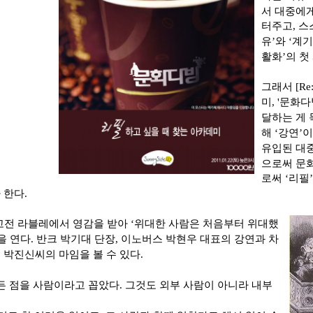
서 대중에게
터주고
,
스
유
’
와
‘
계기
활화
’
의 첫
그래서
[Re
미
, '
문화다
달하는 게
해
‘
강연
’
유입된 대
으로써 문
로써
‘
리필
’
 한다
.
고전 라블레에서
영감을 받아
‘
위대한 사람은 처음부터 위대했
을
연
다
.
반크 박기대 단장
,
이노버스 박현우 대표의 강연과 차
 박진신씨의 마임을 볼 수 있다
.
든 점을
사람이라고 꼽았다
.
그것도 외부 사람이 아니라 내부