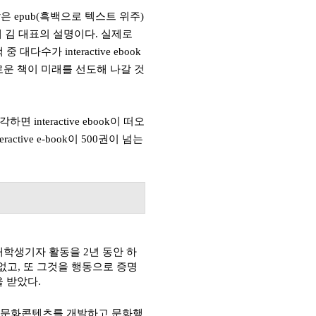
같은
epub(
흑백으로 텍스트 위주
)
게 김 대표의 설명이다
.
실제로
책 중 대다수가
interactive ebook
로운 책이 미래를 선도해 나갈 것
생각하면
interactive ebook
이 떠오
teractive e-book
이
500
권이 넘는
 대학생기자 활동을
2
년 동안
하
없고
,
또 그것을 행동으로 증명
 받았다.
합문화콘텐츠를 개발하고 문화행