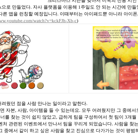
크리스마스 시즌을 맞아서 미국의 전통 시인
k
으로 만들었다
. 자사
플랫폼을 이용해
1
주일도 안 되는 시간에 만
 다른 앱을 런칭할 예정입니다
.
이때부터는 아이패드
뿐 아니라 아이폰
/www.youtube.com/watch?v=kckFJh-Xb-c
)
어려웠던 점을 사람 만나는 일이라고 말한다.
면 자본
,
사람
,
아이템을 들 수 있는데요
.
모두 어려웠지만 그 중에서
너를 찾는 것이 쉽지 않았고
,
급하게 팀을 구성하여서 첫 팀이
3
개월
 벤처 관련된 이벤트에서 만나서 팀을 꾸리게 되었습니다
.
사람을 찾는
그 중에서 같이 하고 싶은 사람을 찾고 진심으로 다가가는 것이 평범