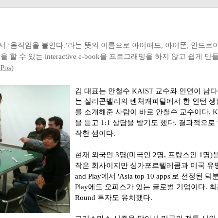
합쳐서 ‘움직임을 붙인다.’라는 뜻의 이름으로 아이패드, 아이폰, 안드로이
 수 있는 interactive e-book을 프로그래밍을 하지 않고 쉽게 
7Pos
)
김 대표는
안철수 KAIST 교수와 인연이 남다
는 실리콘벨리의 벤처캐피탈에서 한 인턴 생
를 소개해준 사람이 바로 안철수 교수이다
.
K
을 듣고
1:1
상담을 받기도 했다
.
결과적으로 
작한 셈이다
.
현재 외국인 3명(미국인 2명, 프랑스인 1명)
작은 회사이지만 싱가포르텔레콤과 미국 유명
and Play에서 'Asia top 10 apps'로 선정
Play에도 오피스가 있는 글로벌 기업이다. 최근
Round 투자도 유치했다.