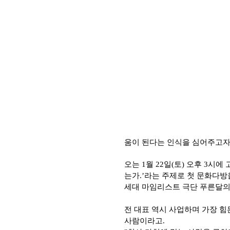
움이 된다는 인식을 심어주고자
오는
1
월
22
일
(
토
)
오후
3
시에 
는가
.’
라는 주제로
첫 문화다방
세대 마임리스트 극단 푸른달의
전 대표 역시 사업하며 가장 힘
사람이라고
.