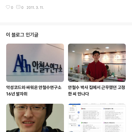
사과 드립니다. 저희 개인용 백신인 ‘V3 Lite’와 ‘V3 365클리닉’ 사용자 PC에
0
0
2011. 3. 11.
10일 밤 10시 50분경 배포된 엔진이 일부 정상 실행 파일을 악성코드(Trojan/
Win32.OnlineGameHack)로 진단하는 증상이 발생했습니다. 저희는 이런
문제점을 발견한 즉시 V3의 엔진을 수정해 밤 11시50분에 배포해 복구에 나섰
습니다. 또한, 발생 즉시 전사 비상 대응 체제를 가동해 홈페이지와 트위터, 언
론, 전화, 문자메시지(SMS) 등 가능한 여러 방법을 통해 긴급 안내를 해드리는
이 블로그 인기글
한편, 실시간으로 사용자 긴급 조치 방안을 안내하는 등 피..
악성코드와 싸워온 안철수연구소
안철수 박사 집에서 근무했던 고정
16년 발자취
한 씨 만나다