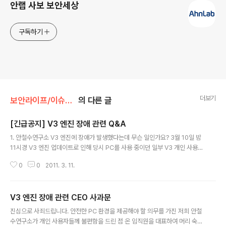
안랩 사보 보안세상
구독하기
더보기
보안라이프/이슈&이슈
의 다른 글
[긴급공지] V3 엔진 장애 관련 Q&A
글 내용
1. 안철수연구소 V3 엔진에 장애가 발생했다는데 무슨 일인가요? 3월 10일 밤
11시경 V3 엔진 업데이트로 인해 당시 PC를 사용 중이던 일부 V3 개인 사용자
의 PC 오류가 발생했습니다. 이에 12시경 즉각 긴급 수정 엔진을 배포하였습니
0
0
2011. 3. 11.
다. *참조 [V3 엔진 장애, PC 오류 조치 방법 긴급 안내] 2. 이번 장애는 안철수
연구소 V3 모든 제품군에 발생한 것인가요? V3 Lite, V3 365 클리닉, V3 M
SS가 해당되며 네이버 백신이나 V3 Internet Security 8.0/7.0 등의 제품은
V3 엔진 장애 관련 CEO 사과문
문제 없이 이용할 수 있습니다. 3. 안철수연구소의 개인용 V3를 사용하는 모든
글 내용
사용자에게 발생하는 문제입니까? V3 Lite나 V3 365 클리닉, V3 MSS를 사
진심으로 사죄드립니다. 안전한 PC 환경을 제공해야 할 의무를 가진 저희 안철
용하시는 고객님들 중 ‘Sm..
수연구소가 개인 사용자들께 불편함을 드린 점 온 임직원을 대표하여 머리 숙여