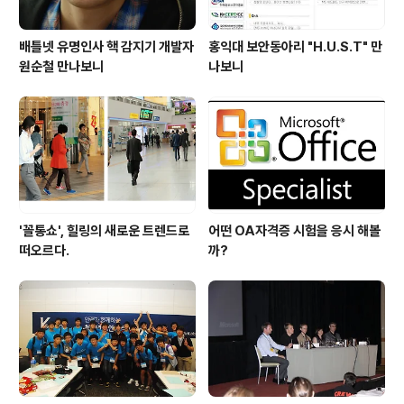
배틀넷 유명인사 핵 감지기 개발자
홍익대 보안동아리 "H.U.S.T" 만
원순철 만나보니
나보니
'꼴통쇼', 힐링의 새로운 트렌드로
어떤 OA자격증 시험을 응시 해볼
떠오르다.
까?