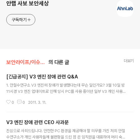
안랩 사보 보안세상
구독하기
더보기
보안라이프/이슈&이슈
의 다른 글
[긴급공지] V3 엔진 장애 관련 Q&A
글 내용
1. 안철수연구소 V3 엔진에 장애가 발생했다는데 무슨 일인가요? 3월 10일 밤
11시경 V3 엔진 업데이트로 인해 당시 PC를 사용 중이던 일부 V3 개인 사용자
의 PC 오류가 발생했습니다. 이에 12시경 즉각 긴급 수정 엔진을 배포하였습니
0
0
2011. 3. 11.
다. *참조 [V3 엔진 장애, PC 오류 조치 방법 긴급 안내] 2. 이번 장애는 안철수
연구소 V3 모든 제품군에 발생한 것인가요? V3 Lite, V3 365 클리닉, V3 M
SS가 해당되며 네이버 백신이나 V3 Internet Security 8.0/7.0 등의 제품은
V3 엔진 장애 관련 CEO 사과문
문제 없이 이용할 수 있습니다. 3. 안철수연구소의 개인용 V3를 사용하는 모든
글 내용
사용자에게 발생하는 문제입니까? V3 Lite나 V3 365 클리닉, V3 MSS를 사
진심으로 사죄드립니다. 안전한 PC 환경을 제공해야 할 의무를 가진 저희 안철
용하시는 고객님들 중 ‘Sm..
수연구소가 개인 사용자들께 불편함을 드린 점 온 임직원을 대표하여 머리 숙여