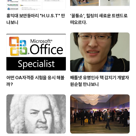
홍익대 보안동아리 "H.U.S.T" 만
'꼴통쇼', 힐링의 새로운 트렌드로
나보니
떠오르다.
어떤 OA자격증 시험을 응시 해볼
배틀넷 유명인사 핵 감지기 개발자
까?
원순철 만나보니