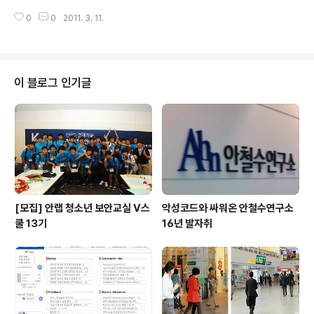
사과 드립니다. 저희 개인용 백신인 ‘V3 Lite’와 ‘V3 365클리닉’ 사용자 PC에
0
0
2011. 3. 11.
10일 밤 10시 50분경 배포된 엔진이 일부 정상 실행 파일을 악성코드(Trojan/
Win32.OnlineGameHack)로 진단하는 증상이 발생했습니다. 저희는 이런
문제점을 발견한 즉시 V3의 엔진을 수정해 밤 11시50분에 배포해 복구에 나섰
습니다. 또한, 발생 즉시 전사 비상 대응 체제를 가동해 홈페이지와 트위터, 언
론, 전화, 문자메시지(SMS) 등 가능한 여러 방법을 통해 긴급 안내를 해드리는
이 블로그 인기글
한편, 실시간으로 사용자 긴급 조치 방안을 안내하는 등 피..
[모집] 안랩 청소년 보안교실 V스
악성코드와 싸워온 안철수연구소
쿨 13기
16년 발자취