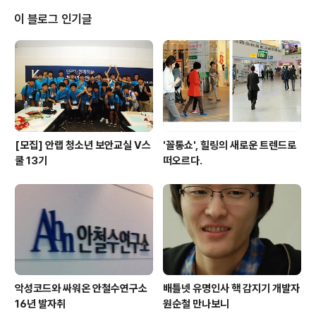
게이트’(http://www.codegate.org)가 지난 4월 4~5
이 블로그 인기글
일 삼성동 코엑스에서 열렸다. 4회를 맞은 올해는 우리나
라 전통 윷놀이 방식을 적용한 '한국형 국제 해킹방어대회
(YUT challenge)'가 열렸다. YUT challenge 예선에
는 57개국 720여 개 팀이 참여했다. 나..
[모집] 안랩 청소년 보안교실 V스
'꼴통쇼', 힐링의 새로운 트렌드로
쿨 13기
떠오르다.
악성코드와 싸워온 안철수연구소
배틀넷 유명인사 핵 감지기 개발자
16년 발자취
원순철 만나보니