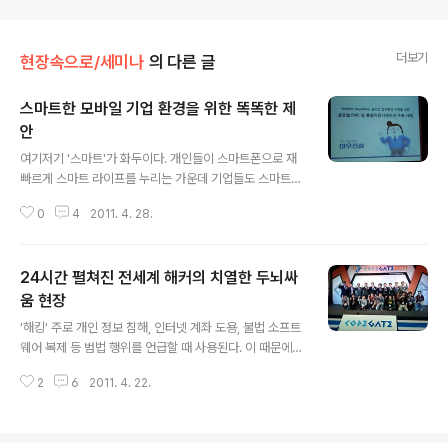
더보기
현장속으로/세미나
의 다른 글
스마트한 모바일 기업 환경을 위한 똑똑한 제
안
글 내용
여기저기 '스마트'가 화두이다. 개인들이 스마트폰으로 재
빠르게 스마트 라이프를 누리는 가운데 기업들도 스마트
워크를 실현하기 위해 분주하다. 실제로 삼성전자, KT, 포
0
4
2011. 4. 28.
스코, 대우건설 등은 현장 중심의 스마트 엔터프라이즈로
전환했다. 이처럼 똑똑한 업무 환경을 만들고자 하는 기업
에 가이드라인이 될 만한 사례와 전략을 공유하는 자리가
24시간 펼쳐진 전세계 해커의 치열한 두뇌싸
4월 19일에 있었다. 한국생산성본부와 전자신문사가 주최
한 '스마트 모바일 엔터프라이즈 2011'이 그것. 통신, 단말
움 현장
글 내용
기, 보안, 모바일 등 각 분야 기업이 참여해 다각적인 방안
'해킹' 주로 개인 정보 침해, 인터넷 계좌 도용, 불법 소프트
을 짚어보는 자리였다. 통신사 입장에서는 많은 기업과 개
웨어 복제 등 범법 행위를 언급할 때 사용된다. 이 때문에
인에게 편리한 서비스를 제공하는 것이 목표일 것이다. 단
많은 사람이 '해킹'을 부정적으로 생각한다. 하지만, 이런
말기 회사도 또한 자사의 제품이 필요한 곳에 납품하는 것
2
6
2011. 4. 22.
통념과 달리 '해킹'은 보안 취약점을 미리 알아내고 보완하
이 목표일 것이다. 무엇보다 모바일..
는 데에 필요한 행위이기도 하다. 이처럼 이로운 '해킹'을
하는, 합법적이며 양성적인 해커를 '화이트 해커'라고 부른
다. 그런 세계 최고의 '화이트 해커'를 가리는 대회인 '코드