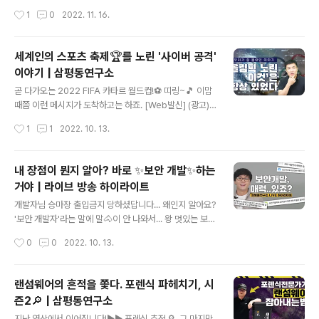
에 대한 이야기를 쉽고 재미있게 나누고자 합니다 ◈ ww
왜 국가기반시설을 노렸을까?🤷 국민의 안전과 건강, 국가
작성시간
1
0
2022. 11. 16.
w.youtube.com
경제 및정부의 핵심 기능에 중대한 영향을 미칠 수 있는 시
설을 국가 기반 시설이라고 하는데요. (에너지, 정보통신,
교통, 의료 등) 그렇다면 이런 국가 기반 시설🏢을 공격하
세계인의 스포츠 축제🏆를 노린 '사이버 공격'
는 해커들의 목적이 무엇인지 삼평동연구소에서 지금 바로
이야기 | 삼평동연구소
알아보시죠! 삼평동연구소 스마트폰, 컴퓨터 안 쓰시는 분
글 내용
거의 없으시죠? 조금만 더 알고 쓰면 스마트한 IT생활을 즐
곧 다가오는 2022 FIFA 카타르 월드컵!⚽ 띠링~🎵 이맘
길 수 있습니다. ◈ 컴퓨터, IT 그리고 보안에 대한 이야기
때쯤 이런 메시지가 도착하고는 하죠. [Web발신] (광고)
를 쉽고 재미있게 나누고자 합니다 ◈ www.youtube.co
이벤트 당첨 카타르 여행 항공권 티켓 도착! ~11월 20일까
작성시간
1
1
2022. 10. 13.
m
지!(한정수량) ↓↓↓↓링크 클릭↓↓↓↓ http://www.
this.is.smishing 나를 찾아온 천운 같은 기회일까?🎁 사
이버 공격을 노린 누군가의 악질적인 수법일까🦹 축제를
내 장점이 뭔지 알아? 바로 ✨보안 개발✨하는
안전하게 보내기 위한 방법을 삼평동연구소에서 알아봅시
거야 | 라이브 방송 하이라이트
다! 삼평동연구소 스마트폰, 컴퓨터 안 쓰시는 분 거의 없으
글 내용
시죠? 조금만 더 알고 쓰면 스마트한 IT생활을 즐길 수 있
개발자님 승마장 출입금지 당하셨답니다... 왜인지 알아요?
습니다. ◈ 컴퓨터, IT 그리고 보안에 대한 이야기를 쉽고
'보안 개발자'라는 말에 말🐴이 안 나와서... 왕 멋있는 보안
재미있게 나누고자 합니다 ◈ www.youtube.com
🛡️과 근사함 그 자체인 개발💻의 조합, 보안 개발의 공부법
작성시간
0
0
2022. 10. 13.
부터 역량, 자질까지 한큐에 알아보는 하이라이트 모음집!
지금 바로 삼평동연구소에서 확인하세요! 아래 영상 클릭!
삼평동연구소 스마트폰, 컴퓨터 안 쓰시는 분 거의 없으시
랜섬웨어의 흔적을 쫓다. 포렌식 파헤치기, 시
죠? 조금만 더 알고 쓰면 스마트한 IT생활을 즐길 수 있습
즌2🔎 | 삼평동연구소
니다. ◈ 컴퓨터, IT 그리고 보안에 대한 이야기를 쉽고 재
글 내용
미있게 나누고자 합니다 ◈ www.youtube.com
지난 영상에서 이어집니다!▶︎▶︎ 포렌식 추적🔎, 그 마지막