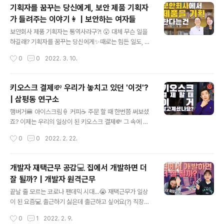
있습니다. ◈ 컴퓨터, IT 그리고 보안에 대한 이야기를 쉽
기획자를 꿈꾸는 당신에게, 보안 제품 기획자
고 재미있게 나누고자 합니다 ◈ www.youtube.com
가 들려주는 이야기👩 | 보안하는 여자들
글 내용
보안회사 제품 기획자는 통역사라구?! 😮 대체 무슨 일을
하길래? 기획자를 꿈꾸는 당신에게✨때로는 힘든 일도, 보
람찬 일도 있다! 프로들이 말해주는 기획자의 A to Z👍 직
작성시간
0
0
2022. 3. 10.
접 보고 느낀 경험을 담았습니다! 바로 감상해보세요😎 삼
평동연구소 스마트폰, 컴퓨터 안 쓰시는 분 거의 없으시죠?
조금만 더 알고 쓰면 스마트한 IT생활을 즐길 수 있습니다.
키오스크 결제💸 우리가 놓치고 있던 '이것'?
◈ 컴퓨터, IT 그리고 보안에 대한 이야기를 쉽고 재미있게
| 삼평동 연구소
나누고자 합니다 ◈ www.youtube.com
글 내용
햄버거🍔 아이스크림🍦 커피☕ 주문 할 때 한번쯤 써보셨
죠? 이제는 우리의 일상이 된 키오스크 결제💸 그 속에 숨
겨진 보안 취약점이 있다?😱 알고 계셨나요? 무심코 놓치
작성시간
0
0
2022. 2. 22.
고 있던 '이것', 지금 알려드립니다! 삼평동연구소 스마트
폰, 컴퓨터 안 쓰시는 분 거의 없으시죠? 조금만 더 알고 쓰
면 스마트한 IT생활을 즐길 수 있습니다. ◈ 컴퓨터, IT 그
개발자 재택근무 공감💻 집에서 개발하면 더
리고 보안에 대한 이야기를 쉽고 재미있게 나누고자 합니
잘 될까? | 개발자 원격근무
다 ◈ www.youtube.com
글 내용
끝날 줄 모르는 코로나 팬데믹 시대...😭 재택근무가 일상
이 된 요즘💻 출근하기 싫은데 출근하고 싶어요(?) 직장인
공감 모먼트 폭💥발💥하는 이번 영상! 바로 확인해보세요
작성시간
0
1
2022. 2. 9.
삼평동연구소 스마트폰, 컴퓨터 안 쓰시는 분 거의 없으시