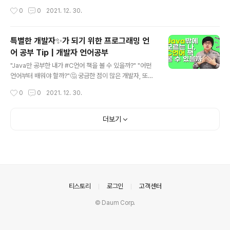
로 들어봅시다. 삼평동연구소 스마트폰, 컴퓨터 안 쓰시는
작성시간
0
0
2021. 12. 30.
분 거의 없으시죠? 조금만 더 알고 쓰면 스마트한 IT생활을
즐길 수 있습니다. ◈ 컴퓨터, IT 그리고 보안에 대한 이야
기를 쉽고 재미있게 나누고자 합니다 ◈ www.youtube.
특별한 개발자✨가 되기 위한 프로그래밍 언
com
어 공부 Tip | 개발자 언어공부
글 내용
"Java만 공부한 내가 #C언어 책을 볼 수 있을까?" "어떤
언어부터 배워야 할까?"🤔 궁금한 점이 많은 개발자, 또는
개발자 지망생들 모여라! 삼평동 연구소가 꿀팁🍯대방출
작성시간
0
0
2021. 12. 30.
해드립니다! 지금 영상으로 함께 보시죠!😀 삼평동연구소
스마트폰, 컴퓨터 안 쓰시는 분 거의 없으시죠? 조금만 더
알고 쓰면 스마트한 IT생활을 즐길 수 있습니다. ◈ 컴퓨
더보기
터, IT 그리고 보안에 대한 이야기를 쉽고 재미있게 나누고
자 합니다 ◈ www.youtube.com
의안내
티스토리
로그인
고객센터
© Daum Corp.