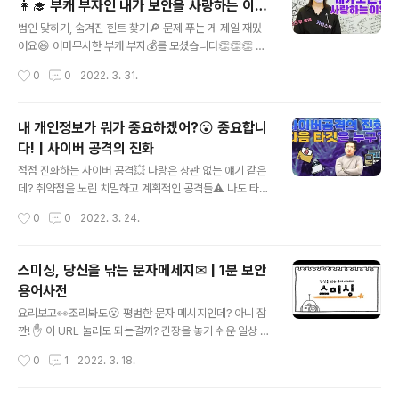
👩‍🎓 부캐 부자인 내가 보안을 사랑하는 이유
글 내용
| 보안하는 여자들
범인 맞히기, 숨겨진 힌트 찾기🔎 문제 푸는 게 제일 재밌
어요😆 어마무시한 부캐 부자💰를 모셨습니다👏👏👏 보
안의 매력, 전략기획팀에서 하는 일, 시간 관리법까지! 속속
작성시간
0
0
2022. 3. 31.
들이 알려줍니다! 지금 감상해 보실까요?😁 삼평동연구소
스마트폰, 컴퓨터 안 쓰시는 분 거의 없으시죠? 조금만 더
알고 쓰면 스마트한 IT생활을 즐길 수 있습니다. ◈ 컴퓨
내 개인정보가 뭐가 중요하겠어?😮 중요합니
터, IT 그리고 보안에 대한 이야기를 쉽고 재미있게 나누고
다! | 사이버 공격의 진화
자 합니다 ◈ www.youtube.com
글 내용
점점 진화하는 사이버 공격💥 나랑은 상관 없는 얘기 같은
데? 취약점을 노린 치밀하고 계획적인 공격들⚠ 나도 타깃
이 될 수 있다?!😈 무분별한 사이버 위협에서 살아남는 법
작성시간
0
0
2022. 3. 24.
은..! (두둥) 바로 영상에서 확인해보세요! 삼평동연구소 스
마트폰, 컴퓨터 안 쓰시는 분 거의 없으시죠? 조금만 더 알
고 쓰면 스마트한 IT생활을 즐길 수 있습니다. ◈ 컴퓨터, I
스미싱, 당신을 낚는 문자메세지✉ | 1분 보안
T 그리고 보안에 대한 이야기를 쉽고 재미있게 나누고자
용어사전
합니다 ◈ www.youtube.com
글 내용
요리보고👀조리봐도😮 평범한 문자 메시지인데? 아니 잠
깐! ✋ 이 URL 눌러도 되는걸까? 긴장을 놓기 쉬운 일상 속
의 함정, 스미싱! 더는 속지 말자고요! 영상으로 확인해봅시
작성시간
0
1
2022. 3. 18.
다😊 삼평동연구소 스마트폰, 컴퓨터 안 쓰시는 분 거의 없
으시죠? 조금만 더 알고 쓰면 스마트한 IT생활을 즐길 수