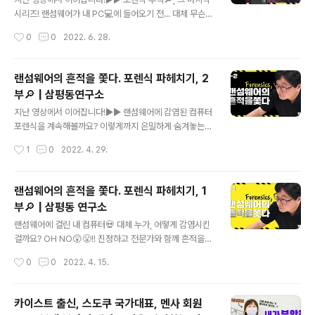
시리즈! 랜섬웨어가 내 PC💻에 들어오기 전... 대체 무슨
일이 일어났던 걸까❓ 그 답을 알아내기 위해 시간 순으로
작성시간
0
0
2022. 6. 28.
사건을 재구성하라!🕵️‍ 증거를 찾아가다 보면 포렌식의 역
할을 알게 될테니... 포렌식 파헤치기, 시즌2🔎 지금 시작
합니다!
랜섬웨어의 흔적을 쫓다. 포렌식 파헤치기, 2
부🔎 | 삼평동연구소
글 내용
지난 영상에서 이어집니다!▶︎▶︎ 랜섬웨어에 감염된 컴퓨터
포렌식을 계속해볼까요? 이렇게까지 은밀하게 숨겨놓는다
고? 정말 가지가지한 공격들🍆😥 공격자는 어떤 경로로
작성시간
1
0
2022. 4. 29.
컴퓨터에 들어온 걸까?🤔 그 발자취을 추적해봅시다!👣 포
렌식 파헤치기, 2부🔎 지금 시작합니다! 삼평동연구소 스
마트폰, 컴퓨터 안 쓰시는 분 거의 없으시죠? 조금만 더 알
랜섬웨어의 흔적을 쫓다. 포렌식 파헤치기, 1
고 쓰면 스마트한 IT생활을 즐길 수 있습니다. ◈ 컴퓨터, I
부🔎 | 삼평동 연구소
T 그리고 보안에 대한 이야기를 쉽고 재미있게 나누고자
글 내용
합니다 ◈ www.youtube.com
랜섬웨어에 걸린 내 컴퓨터💀 대체 누가, 어떻게 감염시킨
걸까요? OH NO😲😤!! 진정하고 전문가와 함께 흔적을
하나씩 추적해볼까요? 포렌식 파헤치기, 1부🔎 지금 바로
작성시간
0
0
2022. 4. 15.
시작!😉 삼평동연구소 스마트폰, 컴퓨터 안 쓰시는 분 거의
없으시죠? 조금만 더 알고 쓰면 스마트한 IT생활을 즐길 수
있습니다. ◈ 컴퓨터, IT 그리고 보안에 대한 이야기를 쉽
카이스트 출신, 스도쿠 국가대표, 멘사 회원
고 재미있게 나누고자 합니다 ◈ www.youtube.com