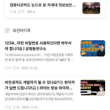
컴퓨터공학도 눈으로 본 차세대 정보보안의
현장
0
7
조회
4
보안라이프
분류 전체보기
주요 글 목록
1234...이런 비밀번호 사용하신다면 바꾸셔
야 합니다🔒 | 삼평동연구소
글 내용
123456abcd password1 . . 이런 비밀번호를 사용하
면 왜 안 될까?🤷 금세 잊어버려 비밀번호 찾기🔐만 몇 번
째... 그렇다고 쉬운 비밀번호로 설정하면 공격의 대상이 될
작성시간
1
0
2022. 11. 22.
수 있다...?!😱 보안 전문가가 꼽은 피해야 할 비밀번호를
확인하고✔️ 소중한 개인정보를 안전하게 지켜보자구요! 삼
평동연구소 스마트폰, 컴퓨터 안 쓰시는 분 거의 없으시죠?
비전공자도 개발자가 될 수 있나요?😢 현직자
조금만 더 알고 쓰면 스마트한 IT생활을 즐길 수 있습니다.
가 답변 드립니다!🤗 | 라이브 방송 하이라이
◈ 컴퓨터, IT 그리고 보안에 대한 이야기를 쉽고 재미있게
글 내용
트
나누고자 합니다 ◈ www.youtube.com
개발자에게 전공이 뭐라고 생각하세요?🤔 개발자가 되려
면 컴퓨터공학과?🖥️ 보안개발자가 되려면 정보보안학과?
🛡️ 아니! 전공보다 중요한 건 바로 OOOO...! 🌱비전공자
작성시간
2
0
2022. 11. 21.
🌱에서 ✨현직 개발자✨가 된 나… 어떻게 보안 개발자로