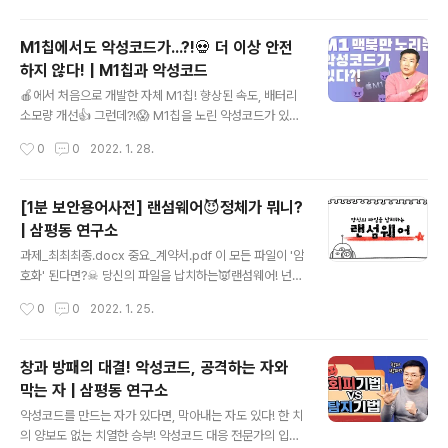
죠? 조금만 더 알고 쓰면 스마트한 IT생활을 즐길 수 있습
니다. ◈ 컴퓨터, IT 그리고 보안에 대한 이야기를 쉽고 재
M1칩에서도 악성코드가...?!💀 더 이상 안전
미있게 나누고자 합니다 ◈ www.youtube.com
하지 않다! | M1칩과 악성코드
글 내용
🍎에서 처음으로 개발한 자체 M1칩! 향상된 속도, 배터리
소모량 개선👍 그런데?!😱 M1칩을 노린 악성코드가 있
다?! 끊임없는 공격👿 사이버 환경을 지켜라! 지금 바로 아
작성시간
0
0
2022. 1. 28.
래 영상에서 확인합시다😎 삼평동연구소 스마트폰, 컴퓨
터 안 쓰시는 분 거의 없으시죠? 조금만 더 알고 쓰면 스마
트한 IT생활을 즐길 수 있습니다. ◈ 컴퓨터, IT 그리고 보
[1분 보안용어사전] 랜섬웨어😈정체가 뭐니?
안에 대한 이야기를 쉽고 재미있게 나누고자 합니다 ◈ w
| 삼평동 연구소
ww.youtube.com
글 내용
과제_최최최종.docx 중요_계약서.pdf 이 모든 파일이 '암
호화' 된다면?☠ 당신의 파일을 납치하는👿랜섬웨어! 넌
대체 누구니?😱 1분으로 압축했습니다! 삼평동연구소 스
작성시간
0
0
2022. 1. 25.
마트폰, 컴퓨터 안 쓰시는 분 거의 없으시죠? 조금만 더 알
고 쓰면 스마트한 IT생활을 즐길 수 있습니다. ◈ 컴퓨터, I
T 그리고 보안에 대한 이야기를 쉽고 재미있게 나누고자
창과 방패의 대결! 악성코드, 공격하는 자와
합니다 ◈ www.youtube.com
막는 자 | 삼평동 연구소
글 내용
악성코드를 만드는 자가 있다면, 막아내는 자도 있다! 한 치
의 양보도 없는 치열한 승부! 악성코드 대응 전문가의 입으