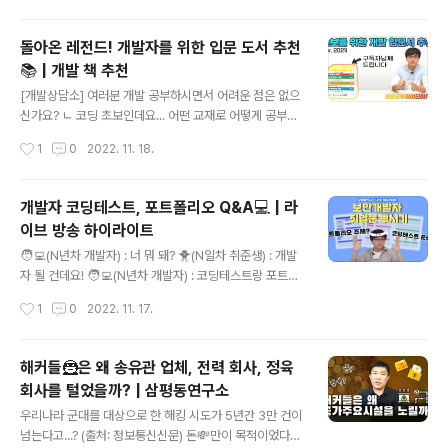
성장했을까요? 그 노하우를 삼평동연구소에서 단독으로
공개합니다! 삼평동연구소 스마트폰, 컴퓨터 안 쓰시는 분
돌아온 레전드! 개발자를 위한 입문 도서 추천
거의 없으시죠? 조금만 더 알고 쓰면 스마트한 IT생활을 즐
📚 | 개발 책 추천
길 수 있습니다. ◈ 컴퓨터, IT 그리고 보안에 대한 이야기
글 내용
를 쉽고 재미있게 나누고자 합니다 ◈ www.youtube.co
[개발상담소] 여러분 개발 공부하시면서 어려운 점은 없으
m
신가요? ㄴ 코딩 초보인데요... 어떤 교재로 어떻게 공부하
면 좋을지 감이 안 잡혀요ㅠㅠ🐥 ㄴ C언어 책을 샀는데 1,
작성시간
1
0
2022. 11. 18.
000페이지가 넘어가더라구요...?😱 도저히 엄두가 나지
않아 환불했습니다ㅠ 입문자부터 중급자 파이썬부터 C언
어, C++, Java, Git&GitHub 핵심 포인트와 공부방법까
개발자 코딩테스트, 포트폴리오 Q&A💻 | 라
지❗ 당신의 개발 레벨업을 도와줄 ✨보안 개발 현직자의 책
이브 방송 하이라이트
추천✨ 아래 영상에서 감상해보실까요? 삼평동연구소 스
글 내용
마트폰, 컴퓨터 안 쓰시는 분 거의 없으시죠? 조금만 더 알
🧑‍💻(N년차 개발자) : 너 뭐 돼? 🐥(N일차 취준생) : 개발
고 쓰면 스마트한 IT생활을 즐길 수 있습니다. ◈ 컴퓨터, I
자 될 건데요! 🧑‍💻(N년차 개발자) : 코딩테스트랑 포트폴
T 그리고 보안에 대한 이야기를 쉽고 재미있게 나누고자
리오는 준비하고 있니..? 🐥(N일차 취준생) : ... 🧑‍💻(N년
작성시간
1
0
2022. 11. 17.
합니다 ◈ www.youtube.com
차 개발자) : ... 이제는 정적 그만-! 개발자로 취업하기 위해
서 어떤 준비가 필요한지, 선배가 다 알려줄게!😎 코딩테스
트가 중요한 이유? 포트폴리오 작성법? 토이 프로젝트 주
해커들🦹은 왜 송유관 업체, 전력 회사, 정육
제 추천? 직무 선택 고민? 지금 메모 필기📝 준비하시고 삼
회사를 털었을까? | 삼평동연구소
평동연구소로 찾아오세요! 삼평동연구소 스마트폰, 컴퓨터
글 내용
안 쓰시는 분 거의 없으시죠? 조금만 더 알고 쓰면 스마트
우리나라 군대를 대상으로 한 해킹 시도가 5년간 3만 건이
한 IT생활을 즐길 수 있습니다. ◈ 컴퓨터, IT 그리고 보안
넘는다고...? (출처: 정보통신신문) 돈💸만이 목적이었다면,