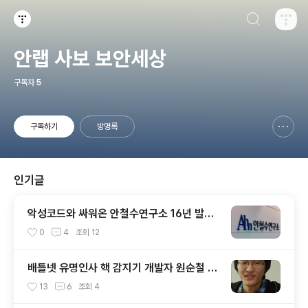
검색하기
티스토리
안랩 사보 보안세상
구독자
5
구독하기
방명록
신고하기 레이어
열기
인기글
악성코드와 싸워온 안철수연구소 16년 발자
취
0
4
조회
12
배틀넷 유명인사 핵 감지기 개발자 원순철 만
나보니
13
6
조회
4