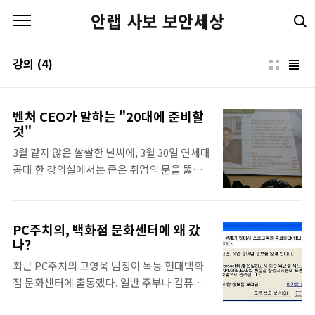
본문 바로가기
안랩 사보 보안세상
강의
(4)
벤처 CEO가 말하는 "20대에 준비할
것"
3월 같지 않은 쌀쌀한 날씨에, 3월 30일 연세대
공대 한 강의실에서는 좁은 취업의 문을 뚫고
자 스펙 쌓기에 몰두하는 이 시대의 젊은 공학
도들에게 신선한 충격을 주는 강연이 열렸다.
우리나라에서 최초로 벤처 패러다임을 만들어
PC주치의, 백화점 문화센터에 왜 갔
낸 비트컴퓨터 조현정 대표가 20대에 할 일, 기
나?
업가 정신의 요소 등을 역설한 것. 이번 강연은
최근 PC주치의 고영욱 팀장이 목동 현대백화
중소기업청이 벤처기업협회, 중소기업기술혁
점 문화센터에 출동했다. 일반 주부나 컴퓨터
신협회와 함께 개최하는 ‘YES(Young
초보자들을 대상으로 올바른 PC 사용 습관을
Entreprenuers Leader)’ 특강의 세 번째 순