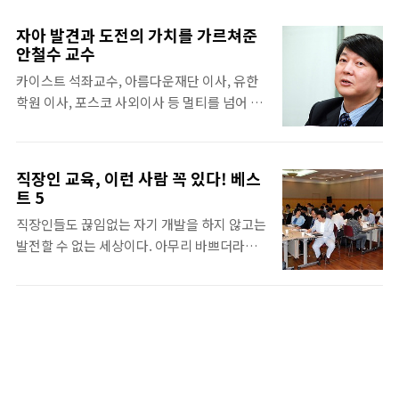
알려주기 위해서였다. 김홍선 대표가 DDoS
서로 진행된 것이다. 조 대표는 300여 명의
공격, 개인정보유출, 피싱 등 우리를 불안하게
‘21C기술경영’ 수업 수강생에게 2시간 동안 쉬
자아 발견과 도전의 가치를 가르쳐준
하는 각종 보안 위협을 설명한 후
지 않고 열정적인 강의를 하였다. 20대에 열정
안철수 교수
http://blogsabo.ahnlab.com/168 고팀장
을 키워라 취업을 고민하는 요즘의 대학생들과
카이스트 석좌교수, 아름다운재단 이사, 유한
은 초보자도 실생활에서 직접 실행 할 수 있는
달리, 조현정 대표는 대학 시절부터 창업을 꿈
학원 이사, 포스코 사외이사 등 멀티를 넘어 트
올바른 PC 사용법을 설명했다. 아무리 대학생
꾸었다. 그것도 ‘..
리플도 모자라 이 모든 것을 한꺼번에 담당하
이지만, 컴퓨터에 관하여는 거의 맹인 수준인
는 분이 있다. 바로 세상에서 가장 안전한 이름
지라 강의에 더 집중했다. 고영욱 팀장의 PC사
'안철수연구소'를 설립한 안철수 교수님이다.
용 가이드의 강의는 ‘왜 우리집 PC는 매일 백
직장인 교육, 이런 사람 꼭 있다! 베스
특유의 유한 말투와 표정으로 우리에게 평생
업과 관리를 하는데 감염이 되나요?’ 라는 단순
트 5
남을 말들을 아낌없이 쏟아주고 자극해주시는
하지만 어려운 질문으로 시작했다. 정말 일상
직장인들도 끊임없는 자기 개발을 하지 않고는
안교수님. 정말 어딜 가나 안철수 교수님의 이
적인 PC생활에서 흔히 일어나는 질문 중 대표
발전할 수 없는 세상이다. 아무리 바쁘더라도
름을 만날 수는 있지만 직접 만나 뵙기는 힘든
적이다. 이에 대한 답은 간단하다..
자기 학습이나 교육을 게을리 하지 말아야 한
그분을 안철수연구소 10층에서 설레는 마음으
다. 일반적으로, 대기업에 비해 중소기업은 교
로 만나보았다. -------------------------------
육 체계나 투자가 부족한 것이 현실이다. 중소
----------------- Q. 얼마 전에 '무릎팍도사'에
기업의 경우, 직장에서 한 사람이 차지하는 역
출연하셨는데 어떠셨어요? A. 제가 받는 질문
할과 비중이 높아서 별도로 교육 시간을 할애
의 90% 가량은 항상 생각하고 있는 것이라 급
하기가 만만치 않기 때문이다. 또한, 당장 시급
질문을 받았을 때 당황하지 않았고요. ..
한 일이 산적한 중소기업에서는 장기간 시간이