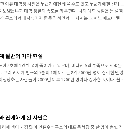
년 한 이유 대학생 시절은 누군가에겐 짧을 수도 있고 누군가에겐 길게 느
을 보냈는냐가 대학 생활의 속도를 좌우한다. 나의 대학 생활은 눈 깜짝
철수연구소에서 대학생기자 활동을 하면서 내 시계는 그 어느 때보다 빨리
고, 새로운 주제로 글을 쓰고, 새로운 세상를 접하고, 내가 몰랐던 분야
 우물 안 개구리였던 내가 우물 밖으로 나오는 데 디딤돌이 되었다. 새
많이 느끼던 나에게 2년은 변화하는 해였다. 안철수연구소의 커뮤니케
기자들과의 인터뷰 기획, 취재, 아이템 회의, 새로운 분야에..
계 절반의 기아 현실
아동이 5초에 1명씩 굶어 죽어가고 있으며, 비타민 A의 부족으로 시력을
 그리고 세계 인구의 7분의 1에 이르는 8억 5000만 명이 심각한 만성
희생당하는 사람들이 2000년 이후 1200만 명이나 증가한 것이다. 블랙
 아프리카에서는 현재 전 인구의 36퍼센트가 굶주림에 무방비 상태로
의 절반은 굶주리는가?」–p18 현재 선진국에서는 음식물 쓰레기와 차
과다 영양 섭취로 인한 비만 문제가 골칫거리인 반면, 아프리카와 아시아,
섭취조차 하지 못해 굶어 죽어가는 사람이 태반이..
과 연애하게 된 사연은
자리에 책이 가장 많아 안철수연구소의 대표 독서광 중 한 명에 뽑힌 전