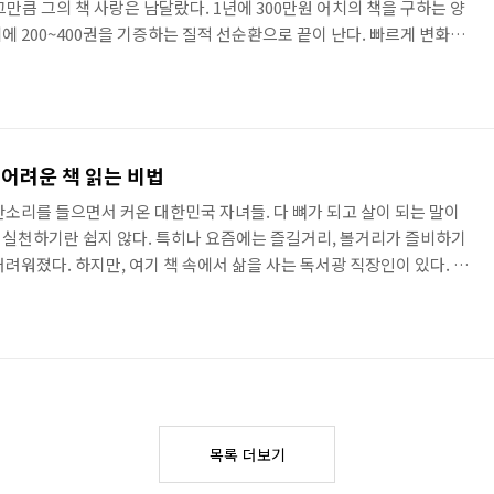
만큼 그의 책 사랑은 남달랐다. 1년에 300만원 어치의 책을 구하는 양
 200~400권을 기증하는 질적 선순환으로 끝이 난다. 빠르게 변화하
살아가는 방법, 전상수 책임에게는 '독서'가 그 해답이었다. 그는 사업기
른 생각의 전환과 기발한 창의력을 요한다. 바쁜 직장 생활에도 그가 책
바로 '책'에서 의사결정에 필요한 다양한 혜안(인사이트)을 얻기 때문이
연 300만원 어치의 책을 읽을 수 있을까? 그는 동시에..
 어려운 책 읽는 비법
잔소리를 들으면서 커온 대한민국 자녀들. 다 뼈가 되고 살이 되는 말이
실천하기란 쉽지 않다. 특히나 요즘에는 즐길거리, 볼거리가 즐비하기
려워졌다. 하지만, 여기 책 속에서 삶을 사는 독서광 직장인이 있다. 오
 김응수 책임연구원! 그가 책과 어떻게 단짝 친구가 되었는지 들어보
공기관 공급용 제품의 인증을 받는 데 필요한 테스트, 문서 작업 등이다.
있었던 것은 아니다. 원래 책 읽는 걸 그다지 좋아하는 편이 아니어서
에 있는 내용을 그대로 베껴 가곤 했다. 연애 때문에 애독가 ..
목록 더보기