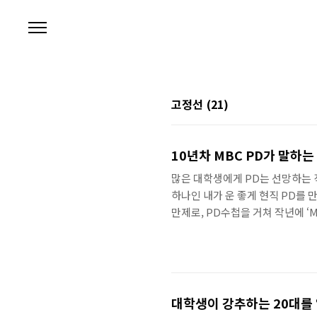
본문 바로가기
고정선
(21)
10년차 MBC PD가 말하는
많은 대학생에게 PD는 선망하는 직
하나인 내가 운 좋게 현직 PD를 
만제로, PD수첩을 거쳐 작년에 ‘M
는 겸손한 모습과 달리 그가 만드
년특집도 그랬다. 안철수와 박경철
싶은 프로그램을 만들고자 하는 성
양한 경험과 자신만의 특화 능력 어
대학생이 강추하는 20대를