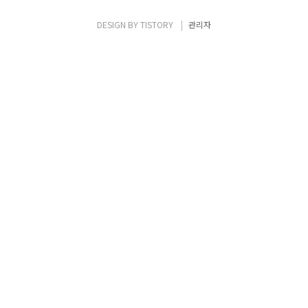
는 고등학교 때, 문과를 택했다가 수능 이후에
이러지도 저러지도 못 할 성적을 받고 자의 반
DESIGN BY
TISTORY
관리자
타의 반으로 ‘탈문과’되어 컴퓨터를 다루는 학
과에 진학했다. 처음부터 기계류 따위를 좋아
하지 않았고, 복잡한 소스코드 같은 것들은 보
기만 해도 진절머리가 났다. 세미콜론 하..