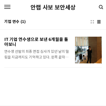
본문 바로가기
안랩 사보 보안세상
기업 연수
(1)
IT 기업 연수생으로 보낸 6개월을 돌
아보니
연수생 선발의 최종 면접 심사가 있던 날의 떨
림을 지금까지도 기억하고 있다. 왼쪽 끝자리
에 앉은 면접관은 자꾸만 명치로 손을 가져가
던 나에게 혹시 몸이 좋지 않느냐고 물었다. 그
게 아니었다. 극도로 떨렸을 뿐이다. 면접장을
나와 정오의 햇살이 쏟아지는 안랩 계단에 앉
아 이곳에서의 새로운 생활을 상상했다. 면접
에서의 모든 긴장이 사라지고, 소파에 엎드려
TV를 보던 어느 오후 합격 문자 메시지를 받았
다. 그렇게 나의 6개월은 시작되었다. 사실 나