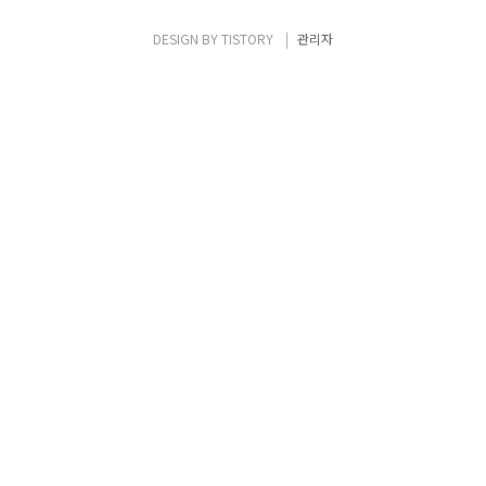
다시 한번 각인하기 위해 9월 14-15일 ‘국제 저
작권 기술 컨퍼런스’가 누리꿈 스퀘어에서 개
DESIGN BY
TISTORY
관리자
최되었다. 15일에 진행된 컨퍼런스에서는 ‘한
류 드라마의 해외진출(과거, 현재, 그리고 미
래)’, ‘글로벌 K-pop의 장..