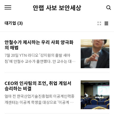
본문 바로가기
안랩 사보 보안세상
대기업
(3)
안철수가 제시하는 우리 사회 양극화
의 해법
7월 20일 YTN 라디오 '강지원의 출발 새아
침'에 안철수 교수가 출연했다. 안 교수는 대기
업과 중소기업 간 양극화로 중산층 붕괴를 초
래한다고 진단하고 대기업과 중소기업 간 공정
거래 과정이 선행되어야 한다고 강조했다. 다
CEO와 인사팀의 조언, 취업 게임서
음은 대화 내용 전문. 대기업과 중소기업 간 양
승리하는 비결
극화가 중산층 붕괴 초래 강지원 앵커(이하 앵
얼마 전 한국산업기술진흥협회 이공계인력중
커): YTN 94.5 인터뷰입니다. 최근 안철수 교
개센터는 이공계 학생을 대상으로 '이공계 취
수가 대기업이 후발주자를 경계하고 양성 자체
업설명회'를 열었다. 설명회는 유명인사 특강,
를 막는 체제를 고집한다면, 결국 망한다고 말