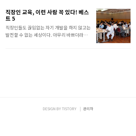
인사담당자 특강, 성공 취업 특강으로 이루어
을 해서 화제가 됐는데요. 안철수 서울대 융합
졌다. 첫 순서인 유명인사 특강 시간에는 안철
과학기술대학원장 연결하겠습니다. 안녕하세
직장인 교육, 이런 사람 꼭 있다! 베스
수연구소 김홍선 대표가 급변하는 시대에 필요
요? 안철수 서울대 융합과학기술대학원장(이
트 5
한 이공계생의 바람직한 자기 개발에 대해 강
하 안철수): 안녕하세요? 강지원 앵커(이하 앵
직장인들도 끊임없는 자기 개발을 하지 않고는
연했다. 김 대표는 "기술 자체가 목적이 되는
커): 삼성, 이대로 가면 망한다 이렇게 말씀을
발전할 수 없는 세상이다. 아무리 바쁘더라도
것이 아닌, 그 기술이 어디에 응용되는지가 중
하셨어요 이대로 가면이 무슨 뜻입니까? ..
자기 학습이나 교육을 게을리 하지 말아야 한
요하다. 진정한 엔지니어는 자신이 만든 기술
다. 일반적으로, 대기업에 비해 중소기업은 교
이 사람들에게 쓰일 때 기쁨을 느낄 수 있다. 이
육 체계나 투자가 부족한 것이 현실이다. 중소
런 기쁨을 느끼지 못한다면 그건 진정한 엔지
기업의 경우, 직장에서 한 사람이 차지하는 역
니어라고 할 수 없다."라고 강조했다. 이어서
할과 비중이 높아서 별도로 교육 시간을 할애
급변하는 시대에 필요한 자기 개발의 방향을
하기가 만만치 않기 때문이다. 또한, 당장 시급
세 가지 설명했다. ① 나만의 강점을 살려라.
한 일이 산적한 중소기업에서는 장기간 시간이
NBA 역사상 가장 위력적인 센터 중 한 명인
소요되어야 효과가 있는 교육 보다는 당장 필
샤..
요한 일이 우선일 수 밖에 없는 것도 현실이다.
그런데, 안철수연구소는 무엇보다도 교육을
DESIGN BY
TISTORY
관리자
우선시 하고 상대적으로 많은 투자를 하고 있
다. 핵심가치 중 첫번째가 "우리는 자신의 발전
을 위해 끊임없이 노력한다"고 했듯이 자기 개