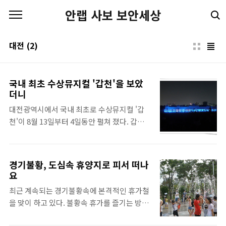
본문 바로가기
안랩 사보 보안세상
대전
(2)
국내 최초 수상뮤지컬 '갑천'을 보았
더니
대전광역시에서 국내 최초로 수상뮤지컬 '갑
천'이 8월 13일부터 4일동안 펼쳐 졌다. 갑천
의 주 내용은 '망이, 망소의 난'을 다루고 있으
며 총 8장으로 구성되었있다. 1장은 대전의 역
사를 알리는 내용을, 2장~4장은 명학소 사람들
경기불황, 도심속 휴양지로 피서 떠나
의 무인시대와 생활상을, 5장~6장은 고려 군사
요
들의 학정에 봉기하는 내용을, 7장~8장은 망이
최근 계속되는 경기불황속에 본격적인 휴가철
의 서글픈 노래로 이루어져 있다. 무대 구성은
을 맞이 하고 있다. 불황속 휴가를 즐기는 방법
갑천 둔치에 가로200m, 세로15m의 고려성곽
도 다양한데 뉴스에서도 도심속 피서지, 도서
과 돛단배, 대나무 뗏목 100여 척등과 기타 특