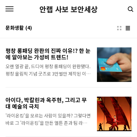
본문 바로가기
안랩 사보 보안세상
문화생활
(4)
평창 롱패딩 완판의 진짜 이유!? 한 눈
에 알아보는 가성비 트렌드!
오랜 열광 끝, 드디어 평창 롱패딩이 완판됐다.
평창 올림픽 기념 굿즈로 3만벌만 제작된 이른
바 '평창 롱패딩'은 입소문을 타고 가히 열풍적
인 인기를 자랑했다. 백화점 앞에서 번호표를
뽑고 오래 줄을 선 끝에 구매하는데 이어 중고
아이다, 박칼린과 옥주현, 그리고 무
품 거래 사이트에서 웃돈을 주고 거래되기도
대 예술의 극치
했다. 이처럼 평창 롱패딩이 선풍적으로 인기
'라이온킹'을 모르는 사람이 있을까? 그렇다면
를 얻었던 이유는 무엇일까. 올림픽 굿즈로서
바로 그 '라이온킹'을 만든 엘튼 존과 팀 라이스
의 기념적인 의미도 있을테고, 롱패딩 자체가
가 만든 '아이다'는? 뮤지컬에 조금이라도 관
유행하는 요즘이기에 더욱 인기를 얻었을 수도