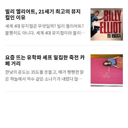
심이 있는 사람이라면 알 것이고, 그렇지 않은
있다. 하지만 구매자들, 전문가들이 입을 모아
사람이라면 생소할 터. 비록 아이다가 세계 4
말하는 평창 롱패딩의 인기 이유는 였다. 평창
빌리 엘리어트, 21세기 최고의 뮤지
대 뮤지컬에 포함되지는 않지만, 토니상과 그
롱패딩의 또 다른 이름이 가성비 롱패딩이기도
컬인 이유
레미상 등을 휩쓸 만큼 인기있는 뮤지컬 중 하
했다. 수십 만원을 호가하는 브랜드 롱패딩들
세계 4대 뮤지컬은 무엇일까? 빌리 엘리어트?
나이다. '아이다'는 고대 이집트와 누비아라는
사이에서, 15만원에 비슷한 품질을 자랑하는
불행히도 아니다. 세계 4대 뮤지컬이라 불리우
나라 간의 전쟁 속에서 펼쳐지는 전설적인 사
평창 롱패딩은 사람들의 관심을 끌 수 ..
는 Big 4 뮤지컬은 오페라의 유령, 레미제라블,
랑 이야기다. 무대 예술의 극치, 환상의 이집트
캣츠, 미스 사이공이다. 그렇다면 21세기 최고
실루엣 토니상 수상자, 천재 디자이너 밥 크로
의 뮤지컬은 무엇일까? 많은 사람이 '빌리 엘리
울리가 디자인한 뮤지컬 '아이다'의 무대는 고
요즘 뜨는 유학파 셰프 밀집한 죽전 카
어트'라고 한다. 세계적 권위의 시상식 73개를
대 이집트를 그대로 옮겨 놓았다. 이집트를 떠
페 거리
석권할 뿐만 아니라 라이온 킹과 아이다로 명
올리면 흔히 떠올리는 그 이미지들, 하지만 그
한낮의 온도는 35도를 웃돌고, 해가 쨍쨍한 맑
성을 떨친, 아니 이 분야에서는 최고라고 불리
이미지들이 실제 고대 이집트의 이미지가 아니
은 하늘에서 억수 같은 소나기가 내렸다 말았
는 천재 음악가 엘튼 존이 참여하였다. 여기까
라는 것을 과연 몇명이나 알까? ..
다 반복하는 날씨. 이는 분명히 적도에 위치한
지는 빌리 엘리어트에 대한 공식적인 명성에
동남아시아의 열대기후이다. 하지만 요즘 서
불과하다. 아무리 많은 어워드 히스토리가 있
울의 날씨가 이러하다. 우산을 들고 나가자니
다고 할지언정, 사실 내가 빌리 엘리어트를 알
귀찮고, 안 들고 나가자니 걱정이 되는 이런 날
게 된 것은 지인을 통해서였다. 유럽 배낭 여행
씨 때문에 나가기도 귀찮고 그렇다고 건물 안
을 다녀온 지인이 '빌리 엘리어트'의 본고장 영
에만 있자니 답답한 하루하루가 지속되는 나날
국에서 보고 추천해준 것이 나와 '빌리'의 첫 인
들. 살포시 가벼운 가방에 노트북 또는 책 하나