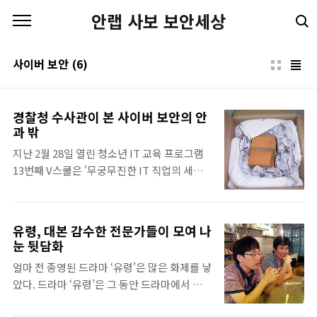
본문 바로가기
안랩 사보 보안세상
사이버 보안
(6)
경찰청 수사관이 본 사이버 보안의 안
과 밖
지난 2월 28일 열린 청소년 IT 교육 프로그램
13번째 V스쿨은 '무궁무진한 IT 직업의 세계
탐방하기'라는 주제로 다양한 분야의 IT 전문
가를 초빙하여 강연 콘서트 형식으로 진행되었
다. KT뮤직 장준영 이사, 다음커뮤니케이션즈
유령, 대본 감수한 전문가들이 모여 나
허진영 게임사업본부장, 네오위즈 게임즈 심
눈 뒷담화
준형 본부장, 서울지방경찰청 류정은 경장 등
얼마 전 종영된 드라마 ‘유령’은 많은 화제를 낳
청소년이 관심 있어하는 음악, 게임, 사이버 범
았다. 드라마 ‘유령’은 그 동안 드라마에서 전
죄 분야 전문가의 구체적이고 심도 있는 강의
혀 다뤄 본 적 없는 ‘사이버 테러’라는 주제를
를 들을 수 있었다. 그 중 류정은 경장은 안랩