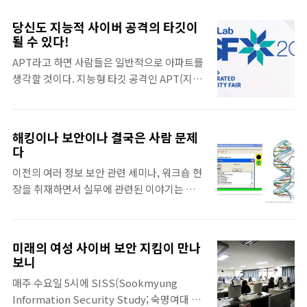
통해, 시청자들에게 신선한 충격과 새로운 재
출신이어서 이채로웠다. 그는 2009년 12월 사
미를 선사하였다. 사실 그 동안 ‘사이버 테러’
이버 특채로 경찰이 되었다. 처음에는 용산경
당신도 지능적 사이버 공격의 타깃이
공격의 대상은 누구나가 될 수 있지만, 아직까
찰서 사이버수사팀에서 일하다 현재 국제범죄
될 수 있다!
지 이는 대중에게 낯선 주제였다. 유령은 대중
수사대 산업기술유출팀에서 일하고 있다. 컴
APT라고 하면 사람들은 일반적으로 아파트를
에게 ‘사이버 테러’라는 주제를 친숙하게 해 줌
퓨터를 이용해 영업비밀들을 외부로 유출하는
생각할 것이다. 지능형 타깃 공격인 APT(지능
과 동시에 ‘사이버 테러’에 대한 경각심 또한 일
것을 막는 것을 주 업무로 하고 있다. ..
형 지속 보안 위협, Advanced Persistent
깨워 주는 소중한 계기가 되었다. 그런데 우리
Threat)은 기업들 사이에서도 골머리를 앓고
가 재미있게 본 드라마 뒤에도 과학적인 지식
있는 문제 중 하나이다. 최근 강력한 보안 위협
을 전달하기 위한 많은 이의 노력이 있었다. 생
해킹이나 보안이나 결국은 사람 문제
으로 이슈의 중심에 있는 APT! 안철수연구소
소할 수 있는 주제를 쉽게 전달할 수 있었던 중
다
에서는 이 APT에 대한 동향과 공격 대응 방안
요한 배후(?)에는 안랩(구 안철수연구소)의 자
이전의 여러 정보 보안 관련 세미나, 워크숍 현
을 제시하기 위해 ‘ISF 2011’을 개최하였다.
문단이 있었다. 그 중 안랩 시큐리티대응센터
장을 취재하면서 실무에 관련된 이야기는 많이
10월 20일에 열린 ‘ISF 2011’은 ‘Integrated
(ASEC) 이상철 책임..
들을 수 있었다. 한편으로 정보 보안 공부를 시
Security Fair 2011’의 약자로 보안 위협에 대
작한 학생으로서는 '보안에 관심을 갖고 공부
한 융합 보안 전략 세미나이다. 이 세미나는 2
하는 학생들을 위한 자리는 없을까?' 하는 생각
개의 키노트와 3개의 트랙으로 진행하였는데
미래의 여성 사이버 보안 지킴이 만나
을 했다. 이런 생각을 하고 있던 찰나 사이버 보
특히 APT에 중점을 두었다. 세미나는 이호웅
보니
안 실무자는 물론 미래의 정보 보안 전문가를
시큐리티대응센터장의 발표로 시작했다. 고도
매주 수요일 5시에 SISS(Sookmyung
꿈꾸는 중고등학생도 함께 참여할 수 있는 자
화된 보안 위협, APT(..
Information Security Study; 숙명여대 정
리가 열렸다. 바로 7월 22, 23일 대전 한국과학