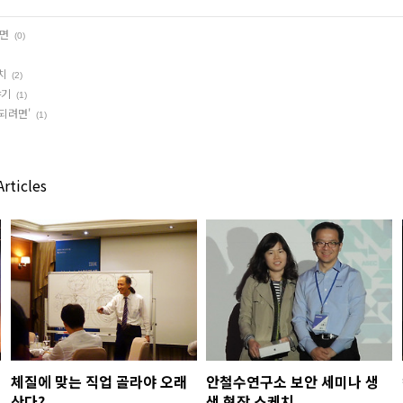
려면
(0)
치
(2)
야기
(1)
되려면'
(1)
rticles
체질에 맞는 직업 골라야 오래
안철수연구소 보안 세미나 생
산다?
생 현장 스케치