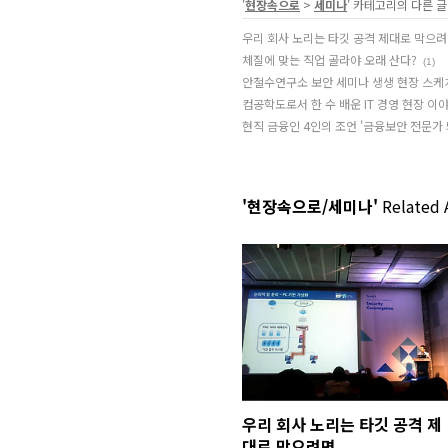
'
현장속으로
>
세미나
' 카테고리의 다른 글
우리 회사 노리는 타깃 공격 제대로 막으
체질에 맞는 직업 골라야 오래 산다?
(1)
안철수연구소 보안 세미나 생생 현장 스케
컴공학도로서 한 수 배운 IT 경영 현장 이
현직 금융인 4인의 조언 '금융보안 전문가 
'현장속으로/세미나'
Related A
우리 회사 노리는 타깃 공격 제
대로 막으려면