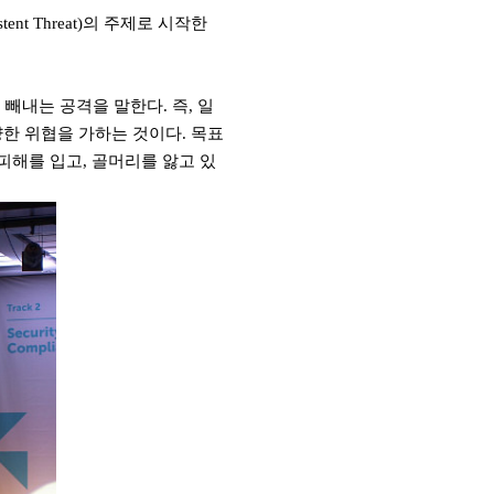
tent Threat)
의 주제로 시작한
 빼내는 공격을 말한다
.
즉
,
일
양한 위협을 가하는 것이다
.
목표
 피해를 입고
,
골머리를 앓고 있