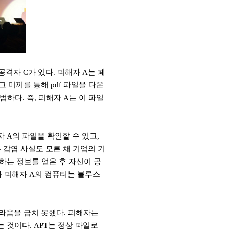
 공격자
C
가 있다
.
피해자
A
는 페
 그 미끼를 통해
pdf
파일을 다운
평범하다
.
즉
,
피해자
A
는 이 파일
자
A
의 파일을 확인할 수 있고
,
 감염 사실도 모른 채 기업의 기
하는 정보를 얻은 후 자신이 공
자 피해자
A
의 컴퓨터는 블루스
놀라움을 금치 못했다
.
피해자는
는 것이다
. APT
는 정상 파일로