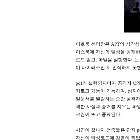
이호웅 센터장은
APT
의 심각성
이스북에 자신의 일상을 공개
로드 받고
,
파일을 실행한다
.
눈
이 바이러스인 지 인식하지 못
pdf
가 실행되자마자 공격자
C
의
키로그 기능이 가능하며
,
심지
밀문서를 열람하는 순간 공격
격한 사실과 증거를 지우는 파
크린이 뜨고 종료된다
.
시연이 끝나자 청중들은 단지
p
자신이 악성코드에 감염이 되