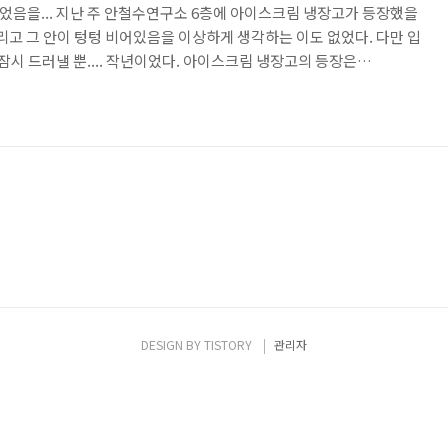
되었음을... 지난 주 안철수연구소 6층에 아이스크림 냉장고가 등장했을
리고 그 안이 텅텅 비어있음을 이상하게 생각하는 이도 없었다. 다만 입
 잠시 드러낼 뿐.... 작년이었다. 아이스크림 냉장고의 등장은
ab.com/139) 삼복을 맞아 더위와 싸우며 업무에 매진하는 직원들을 위해 시
 무제한! 의 3무가 일주일 동안 안랩인을 열광케 했고 점심 식사 후 6층
 되었다. ▲작년 아이스크림 데이 풍경 그래서였을까? 어느 누구도 아
 경계하지도 않았다. 그저 작년에 맛본 아이스..
DESIGN BY
TISTORY
관리자