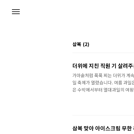
본문 바로가기
삼복
(2)
더위에 지친 직원 기 살려주
가마솥처럼 푹푹 찌는 더위가 계속
일 축제가 열렸습니다. 여름 과일
은 수박에서부터 열대과일의 여왕
입을 즐겁게 해주었습니다. 과일 
번 `한여름의 과일 페스티벌`은 
초복인 7월 18일 진행된 `아이
부터 그 현장을 소개합니다.형형
말레이시아 ..
삼복 맞아 아이스크림 무한