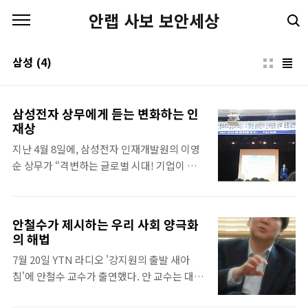
본문 바로가기
안랩 사보 보안세상
삼성
(4)
삼성전자 상무에게 듣는 변화하는 인
재상
지난 4월 8일에, 삼성전자 인재개발원의 이영
순 상무가 “격변하는 글로벌 시대! 기업이 원
하는 인재상”에 대한 주제로 강의를 하였다. 강
의는 삼성에 대한 소개, 현대 회사가 원하는 인
재상, 선배로써 나누고 싶은 이야기로 구성되
안철수가 제시하는 우리 사회 양극화
었다. 삼성맨이 아닌 삼성우먼이야기, 오해와
의 해법
진실 대학생들에게 삼성에 대한 설문조사를 한
7월 20일 YTN 라디오 '강지원의 출발 새아
결과, 삼성에 대한 이미지는 찔러도 피한방울
침'에 안철수 교수가 출연했다. 안 교수는 대기
나지 않을 것 같은 완벽한 사람이었다. 대부분
업과 중소기업 간 양극화로 중산층 붕괴를 초
사람들은 삼성에서 여성이 임원이 되려면 ‘월