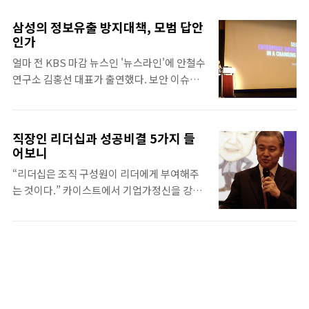
래한다고 진단하고 대기업과 중소기업 간 공정
화수목금금’패턴으로 살아야 한다고 생각한
거래 과정이 선행되어야 한다고 강조했다. 다
다. 하지만 이런 것은 오해다. 다음은 삼성에 대
삼성의 정보유출 방지대책, 모범 답안
음은 대화 내용 전문. 대기업과 중소기업 간 양
한 두 가지의 잘못된 오해. 1. 여성이 살아남기
인가
극화가 중산층 붕괴 초래 강지원 앵커(이하 앵
힘들다? 어느 기업에서 일하던지, 일과 육아를
얼마 전 KBS 마감 뉴스인 '뉴스라인'에 안철수
커): YTN 94.5 인터뷰입니다. 최근 안철수 교
동시에 하기에는 힘들다. 삼성의 여성인력은
연구소 김홍선 대표가 출연했다. 보안 이슈로
수가 대기업이 후발주자를 경계하고 양성 자체
27.2%의 적지 않은 비율을 가지고..
보안 회사 CEO가 전국 마감 뉴스에 출연하는
를 막는 체제를 고집한다면, 결국 망한다고 말
것은 매우 드문 일이다. 잇단 금융권 보안 사고
을 해서 화제가 됐는데요. 안철수 서울대 융합
로 그만큼 보안이 핫이슈가 된 것이다. 이런 가
과학기술대학원장 연결하겠습니다. 안녕하세
직장인 리더십과 성공비결 5가지 들
운데 6월 23일 금융위원회와 금융감독원은 ‘금
요? 안철수 서울대 융합과학기술대학원장(이
어보니
융회사 IT 보안강화 종합대책’을 발표했다. 최
하 안철수): 안녕하세요? 강지원 앵커(이하 앵
“리더십은 조직 구성원이 리더에게 부여해주
고경영자의 IT 투자 계획 승인 및 이행 여부 확
커): 삼성, 이대로 가면 망한다 이렇게 말씀을
는 것이다.” 카이스트에서 기업가정신을 강의
인 강화, 정보보호책임자(CISO) 지정 의무화,
하셨어요 이대로 가면이 무슨 뜻입니까? ..
하는 안철수 석좌교수는 21세기 리더십의 특
IT 보안 인력·예산 확충, IT 실태 평가 강화와
성을 이렇게 설명한다. 20세기에는 카리스마
제재 수준 상향, IT 보안 인프라와 내부통제 개
적 리더십이 대세였지만 탈권위주의 시대인
선, IT 아웃소싱 관리 강화 등이 주요 내용이
21세기에는 수평적 리더십이 적합하다는 것이
다. 사실 보안 사고가 터질 때마다 논의만 무성
다. 20세기에는 한 분야 사람이 지식 파워를 갖
하고 실질적인 대책 마련에 필요한 투자는 미
고 자신의 입맛에 맞게 지식을 전달했지만 웹
흡했던 게 현실이다. 최근의 분위기가 실제 보
2.0시대는 대중이 그런 파워와 지식을 갖고 직