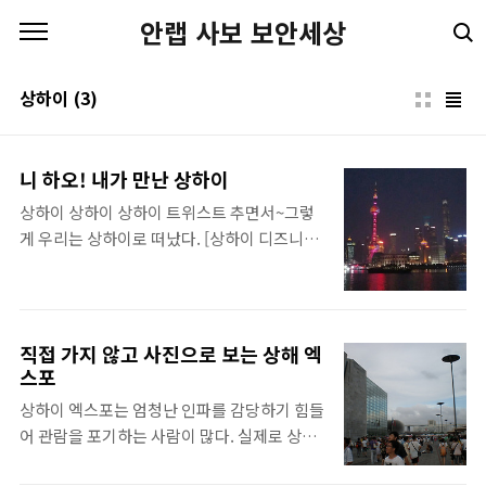
본문 바로가기
안랩 사보 보안세상
상하이
(3)
니 하오! 내가 만난 상하이
상하이 상하이 상하이 트위스트 추면서~그렇
게 우리는 상하이로 떠났다. [상하이 디즈니랜
드]디즈니랜드 공주들의 성 상하이의 랜드마
크, 바로 디즈니랜드로 아시아에서 제일 큰 규
모를 자랑한다! 55억달러(6조6천억원)를 들여
완공하였으며 2016년 6월 16일부터 운영 중이
직접 가지 않고 사진으로 보는 상해 엑
다. 디즈니랜드에 가기 위해서는 상하이 지하
스포
철 11호선(자주색)을 타고 종점까지 가면 된
상하이 엑스포는 엄청난 인파를 감당하기 힘들
다. 사전에 입장권을 구매하면 입구에서 여권
어 관람을 포기하는 사람이 많다. 실제로 상하
만 보여주면 입장이 가능하다. 출처: 어플리케
이 엑스포에 가보니 웬만한 체력이 아니면 관
이션 Disney Resort 화면 Disney Resort 어