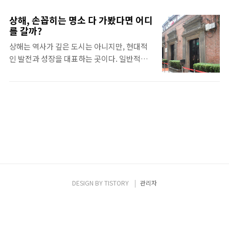
람이 힘들다. 그나마 수월하게 관람하려면 개
플리케이션을 미리 다운로드 받으면, 놀이기
장 직후 몇 시간과, 오전 타임과 오후 타임 사이
구의 대기시간과 여러 행사의 시간을 한눈에
상해, 손꼽히는 명소 다 가봤다면 어디
시간을 이용해야 한다. 그 시간에 제일 보고 싶
를 갈까?
확인할 수 있다. 중국은 google 및 앱스토어
었던 관이나 인기관을 골라 보는 것이 좋다. 상
가 불가능하므로 한국에서 미리 설치해가야 된
상해는 역사가 깊은 도시는 아니지만, 현대적
하이 엑스포는 예약을 하거나 돈을 좀더 들여
다. 필자는 평일에 방문하였는데..
인 발전과 성장을 대표하는 곳이다. 일반적인
VIP 표를 사면 줄 서는 시간 낭비를 막을 수 있
상해 여행 코스를 보면 와이탄, 동방명주, 인민
다. 나는 새벽 4시에 일어나서 5시 반에 버스를
공원, 예원 등을 둘러보는 코스로 되어 있다. 일
타고 6시 반쯤 상하이 엑스포 입구 중 하나인 2
반적인 여행 코스에 있는 상해의 명소들을 한
번 출구에 도착했다. 벌써 사람이 많이 와서 기
번씩 가봤다면, 이곳을 추천한다. 대한민국임
다리고 있었다. 입구에서 밤을 새는 사람도 있
시정부 청사 대한민국 국민이라면 한 번쯤은
다고 하더니 정말인가 보다. 9시부터 입장인데
가보고 싶은 그 곳이다. 가본 사람들은 작고 보
사람들의 열기는 개장 몇 시간 전부터 뜨겁게
잘 것 없어 볼 것이 없다고들 말한다. 사실 건물
달아올랐다. 아이 노..
규모가 작고 볼거리가 많지는 않다. 하지만 대
한민국임시정부 청사에 가본다면 그 곳에서 받
은 감동을 평생 잊지 못할 것이다. 역사책 속에
DESIGN BY
TISTORY
관리자
서만 보던 위대한 업적과 그들의 행적이 고스
란히 남아있다. 김 구 선생의 서재와 임시정부
임원들의 침실과 생활공간, 그들의 사진, 독립