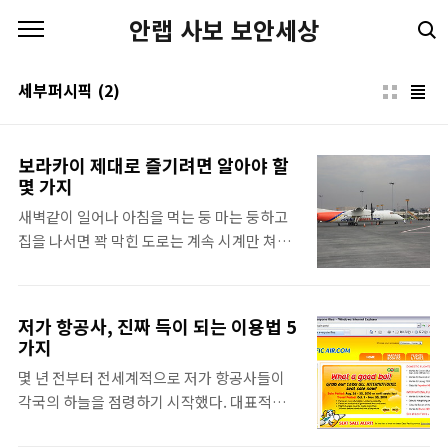
본문 바로가기
안랩 사보 보안세상
세부퍼시픽
(2)
보라카이 제대로 즐기려면 알아야 할
몇 가지
새벽같이 일어나 아침을 먹는 둥 마는 둥하고
집을 나서면 꽉 막힌 도로는 계속 시계만 쳐다
보게 만든다. 겨우 지각은 면했더라도 그 사실
이 기분 좋은 하루, 편안한 하루를 보장해주진
않는다. 책상에 앉기도 전에 시작되는 상사의
저가 항공사, 진짜 득이 되는 이용법 5
잔소리에, 쌓인 업무가 벌써부터 우리를 짓누
가지
른다. 쳇바퀴 같은 일상을 견디게 해주는 무언
몇 년 전부터 전세계적으로 저가 항공사들이
가가 있다면? 나에게는 여행이다. 그리고 누구
각국의 하늘을 점령하기 시작했다. 대표적인
나 가슴속에 하나쯤은 지니고 있을 ‘꿈의 휴양
회사는 유럽의 이지젯. 이지젯은 이미 대부분
지’. 나에게는 보라카이였다. 학생 시절, 우연