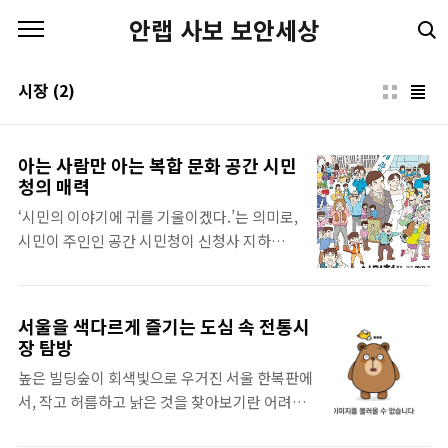
본문 바로가기
안랩 사보 보안세상
시장
(2)
아는 사람만 아는 복합 문화 공간 시민
청의 매력
‘시민의 이야기에 귀를 기울이겠다.’는 의미로,
시민이 주인인 공간 시민청이 신청사 지하에
들어섰다. 2013. 1. 12일 시민청이 드디어 문을
열었는데, 개관한 날부터 많은 사람들의 발길
이 끊이질 않고 있다. 시민청은 어떤 공간이고,
서울을 색다르게 즐기는 도심 속 전통시
시민들이 어떻게 사용할 수 있는지, 지금부터
장 탐방
시민청에 대해 알아보도록 하자. 시민청의
높은 빌딩숲이 회색빛으로 우거진 서울 한복판에
‘청’은 장소를 의미하는 ‘청’이 아닌, 들을
서, 작고 허름하고 낡은 것을 찾아보기란 어려운
‘청’을 사용한 만큼 철저히 시민들을 위한 공간
일이다. 백화점이나 쇼핑몰에서, 혹은 마우스 클
이다. 당초 신청사 지하 공간은서 울시정을 홍