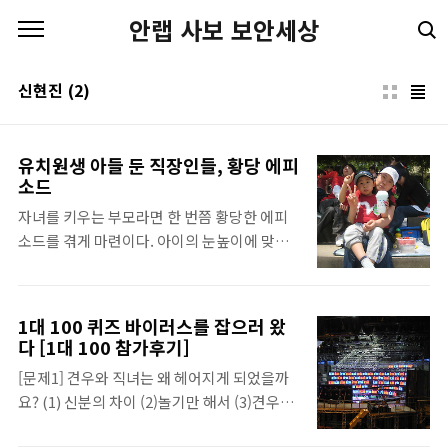
본문 바로가기
안랩 사보 보안세상
신현진
(2)
유치원생 아들 둔 직장인들, 황당 에피
소드
자녀를 키우는 부모라면 한 번쯤 황당한 에피
소드를 겪게 마련이다. 아이의 눈높이에 맞춰
생각하면 황당하다고만 할 수도 없는 기상천외
한 이야기. 안철수연구소 인트라넷에 올라온
재미있는 사연을 소개한다. (1) 지난 주 토요일
1대 100 퀴즈 바이러스를 잡으러 왔
집에서 라면을 끓여 먹고 있었는데... 6살난 아
다 [1대 100 참가후기]
들 녀석이 자꾸 딴 짓을 하느라 라면을 먹지 않
[문제1] 견우와 직녀는 왜 헤어지게 되었을까
아서, 나 : 너 자꾸 딴짓 하면 라면 불어! 얼렁 먹
요? (1) 신분의 차이 (2)놀기만 해서 (3)견우가
어 임마. 아들 : ?? 나 : 라면 부는 게 뭔지 몰라?
이사를 가서 [문제2] 개나리는 영어로 금( )나
아들 : 뜨거워서요? 나 : 0_0 (2) 얼마 전 TV에