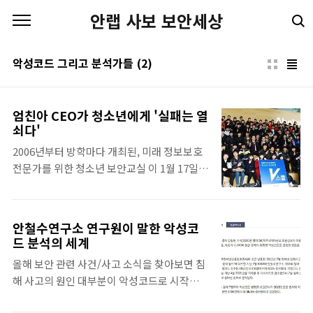
본문 바로가기
안랩 사보 보안세상
악성코드 그리고 분석가들
(2)
엄친아 CEO가 청소년에게 '실패는 열
쇠다'
2006년부터 방학마다 개최된, 미래 정보보호
전문가를 위한 청소년 보안교실 이 1월 17일
진행되었다. 이 자리에는 김홍선 대표와 한국
인터넷진흥원 서종렬 원장, '악성코드, 그리고
분석가들'의 저자인 이상철 책임연구원이 함
안철수연구소 연구원이 말한 악성코
께해 100여 명의 중고생에게 좋은 강연을 들려
드 분석의 세계
주고, 궁금증을 풀어주었다. 다음은 김홍선 대
올해 보안 관련 사건/사고 소식을 찾아보면 침
표의 강연과 질의응답 주요 내용. 강연-안랩인
해 사고의 원인 대부분이 악성코드로 시작되었
은 어떤 생각을 하고 있나 안랩의 역사는 당연
다는 것을 확인할 수 있다. 기사 출처 : 데일리
히 안철수 박사님으로 거슬러 올라간다. 88년