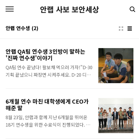
본문 바로가기
안랩 사보 보안세상
안랩 연수생
(2)
안랩 QA팀 연수생 3인방이 말하는
'진짜 연수생'이야기
QA팀 연수 끝났다! 팔보채 먹으러 가자!"D-30
기획 끝났으니 짜장면 시켜주세요. D-20 디자
인 끝났으니 굴짬뽕 시켜주세요. D-10 개발 끝
났으니 탕수육 시켜주세요.D-3 QA 끝났으니
팔보채 시켜주세요!" 신분당선 판교역에서 사
6개월 연수 마친 대학생에게 CEO가
람들의 시선을 사로잡은 것은 IT 테크노밸리
해준 말
에 대한 기대가 아닌 에스컬레이터를 따라 벽
8월 23일, 안랩과 함께 지난 6개월을 뛰어온
면에 붙여져 있는 '배달의 민족' 광고였다. 시
18기 연수생을 위한 수료식이 진행되었다. 이
간에 따라 기획, 디자인, 개발, QA로 진행이 되
자리에서는 높은 경쟁률을 뚫고 합격 통지를
고 하나의 업무가 끝날 때마다 더욱 비싸고 맛