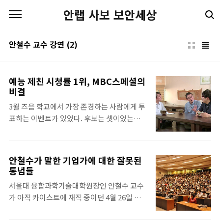
본문 바로가기
안랩 사보 보안세상
안철수 교수 강연
(2)
예능 제친 시청률 1위, MBC스페셜의
비결
3월 즈음 학교에서 가장 존경하는 사람에게 투
표하는 이벤트가 있었다. 후보는 셋이었는데
안철수 교수님 자리만 유난히 파랬던 것으로
기억한다. 너무 스티커가 많아서. 교수님 인기
가 어느 정도인지 짐작하고도 남았다. 인기가
안철수가 말한 기업가에 대한 잘못된
많다는 것은 그만큼 교수님께서 학생들에게 주
통념들
시는 영향이 크다는 뜻 아닐까? 그래서인지 교
서울대 융합과학기술대학원장인 안철수 교수
수님은 고민하는 청춘을 위해 시골의사 박경철
가 아직 카이스트에 재직 중이던 4월 26일 포
원장과 함께 강연을 여러 번 했는데 안타깝게
스텍(포항공대)에서 '기업가 정신이란 무엇인
도 기회가 되지 않았다. 아쉬워하던 차에 교수