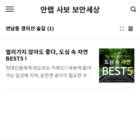
본문 바로가기
안랩 사보 보안세상
연남동 경의선 숲길
(1)
멀리가지 않아도 좋다, 도심 속 자연
BEST5 !
현대인들에게 떠오르는 키워드!! 바쁘게 돌아
가는 일상에 치여, 온전한 휴식이 필요한 사람
들을 위해 준비했다. 멀리 나가고 싶은 마음은
굴뚝같지만, 주말은 너무 짧아서 가는 시간마
저 너무 아깝다면, 혹은 주말마다 겪는 교통체
증에 신물이 난다면, 대중교통으로도 충분히
갈 수 있는 ‘도심 속에 위치한 자연’을 소개해보
려고 한다! 1. 미아 북서울 꿈의 숲 주소: 서울
강북구 월계로 173 관람시간: 매일 00:00 –
24:00 입장료: 무료 강북구 미아에 위치한 북서