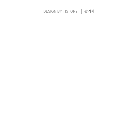
울 꿈의 숲, 이곳은 많은 사람들이 잘 모르는 히
든명소이다. 광활한 들판을 보고 있으면 속이
DESIGN BY
TISTORY
관리자
뻥 뚫리는 기분은 물론, 북서울 꿈의 숲에선 근
처에 위치한 오패산이 보이기 때문에 풍경 또
한 보장한다. 좀 더 걸어가면 사슴방조장도 있
기 때문에, 귀여운..