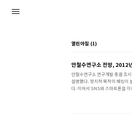
본문 바로가기
열린아침
(1)
안철수연구소 전망, 2012년
안철수연구소 연구개발 총괄 조시행
설명했다. 정치적 목적의 해킹이 
다. 이어서 SNS와 스마트폰을 
만들어지기 때문에 완벽하다는 말은
다음은 방송 내용 전문.사회 각 분
10.26 서울 시장선거 당시 있
실로 드러나 충격을 줬는데요. 올
적,..