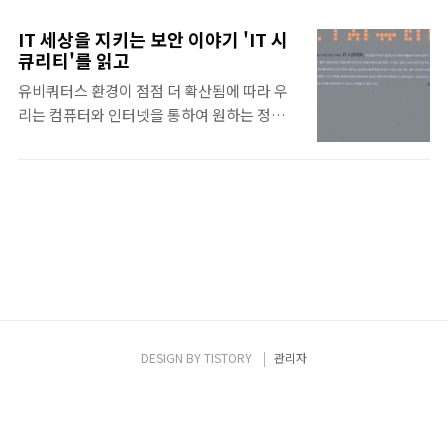
아라!'는 게임 사용자가 빠지기 쉬운 보안 위협
지는 것은 아닐까 하는 생각이 들 정도였습니
의 함정을 짚어준 행사였다. 메가뉴스 주최,
다. 도대체 어떤 특허인지, 어떤 기술인지 궁금
IT 세상을 지키는 보안 이야기 'IT 시
KISA(한국인터넷진흥원) 후원, 그리고 안철수
해서 당장 인터뷰 약속을 잡았습니다. 하지만
큐리티'를 읽고
연구소를 비롯한 여러 기업의 협찬으로 열렸
이런 생각이 순진한 것이었음을 깨닫는 데는
유비쿼터스 환경이 점점 더 확산됨에 따라 우
다. 세미나에서 발표된 내용은 대체로 게임 보
얼마 걸리지 않았습니다. 뚫리지 않는 방패는
리는 컴퓨터와 인터넷을 통하여 원하는 정보에
안에 초점을 맞추긴 했지만, 그 이슈들은 단지
존재하지 않는 것이니까요. 반대편에는 새롭
접근하기가 훨씬 더 쉬워졌다. 쇼핑과 은행업
게임에만 국한되지 않고 인터넷 사용자라면 누
게 등장한..
무 등 일상생활 대부분을 인터넷으로 해결할
구나 조심해야 할 보편적인 것이었다. 첫 세션
수 있기 때문에 인터넷은 더 이상 없어서는 안
은 KISA 이정민 선임 연구원의 '온라인 게임에
될 존재이자 우리 생활의 일부로 자리잡았다.
대한 공격 및 대응 현황'이었다. 최근 온라인 게
이렇듯 우리 생활 속에서 인터넷 의존도가 높
임의 해킹 위협과 트렌드, 어떤 과정으로 침해
아져 가고 있지만, 정보보안에 대한 인식은 아
사고가 발생하는지를 설명해 많은 공감을 이끌
직도 미흡하다. 국내 최대라고 자랑하던 한 쇼
어냈다. 그는 온라인 게임이 ..
핑몰이 해킹을 당해 약 1000만 명 정도의 개인
정보가 유출됐다는 사례에서 그 심각성을 알
수 있다. 이러한 큰 사건이 일어났음에도 시간
DESIGN BY
TISTORY
관리자
이 지나면 언제 그랬냐는 듯 잊혀지곤 한다. '보
안 불감증'이라는 말이 그래서 생겨난 것은 아
닐까. 신간 'IT 시큐리티'는 이런 상황에서 정