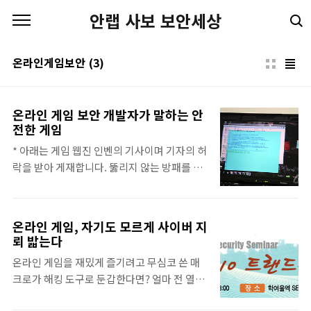
본문 바로가기
안랩 사보 보안세상
온라인게임보안
(3)
온라인 게임 보안 개발자가 말하는 안
전한 게임
* 아래는 게임 웹진 인벤의 기사이며 기자의 허
락을 받아 게재합니다. 뚫리지 않는 방패를 향
한 1%의 도전, 안철수연구소 핵쉴드팀 지난
달 30일. 인벤 기자들은 한 보도자료를 보고 깜
짝 놀라고 말았습니다. 컴퓨터 바이러스 백신
온라인 게임, 자기도 모르게 사이버 지
V3로 잘 알려진 안철수연구소의 핵쉴드가 오
뢰 밟는다
토플레이를 감지하는 특허를 획득했다는 내용
온라인 게임을 재밌게 즐기려고 무심코 쓴 매
이었습니다. 특히 프로그램 오토뿐 아니라 하
크로가 해킹 도구로 둔갑한다면? 얼마 전 열린
드웨어 방식의 오토까지도 적발할 수 있다는
게임 보안 세미나 '게임보안 2010 트렌드를 잡
문구는 환상적이었습니다. 오토가 아예 사라