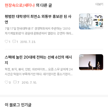
더보기
현장속으로/세미나
의 다른 글
평범한 대학생이 최연소 외통부 홍보관 된 사
연
글 내용
7월 17일 한국대학생 IT 경영학회에서 주관하는 ‘2010
자기계발포럼’이 광운대 문화관에서 열렸다. 강연자 여러
명 중 김정훈씨는 단연 눈에 띄었다. 그의 경력에는 대부분
1
1
2010. 7. 23.
‘최연소’라는 타이틀이 붙어있기 때문이다. 서울시 홍보정
책 담당, 제 17대 대통령인수위원회 언론 담당을 거쳐 현재
맡고 있는 G20 대외무상원조홍보단 기획단장, 외교통상
스펙에 눌린 20대에 전하는 선배 6인의 메시
부 산하 KOICA(한국국제협력단)의 홍보관에 이르기까지
그는 최연소로 중책을 수행했다. 1981년생인 그는 어떻게
지
글 내용
이런 다양한 경력을 쌓을 수 있었을까? 그 답은 최선을 다
학점, 토익, 봉사, 인턴, 아르바이트… 요즘 스무 살에게 24
했던 그의 20대에 있었다. 다음은 강연 요약. 나는 집을 떠
시간은 턱없이 부족하기만 하다. 대기업이든 중소기업이든
나 대학교 생활을 한다는 기대감이 있었다. 그러나 1학년
“잠재적 인재”를 뽑겠다고 하는데, 내 잠재력은 도대체 어
때는 내성적인 성격의 기숙사 친구들하고만 어울리는 평범
0
7
2010. 7. 10.
떻게 해야 찾고, 또 키울 수 있는 걸까? 이에 대한 해답을 지
한 생활을 했다. 그 ..
난 3일 장장 4시간 동안 이어진 TEDx한강의 강연이 제시
했다. 이화여대의 한 강당은 비 오는 토요일인데도 여기저
기서 모인 학생들로 가득했다. SCG 대표 고영, 29살의 바
이미(VAIMI) 대표 서정민, 안철수연구소 CEO 김홍선, 국
이 블로그 인기글
립발레단 수석 무용수 김주원, PAMG 대표 컨설턴트 박세