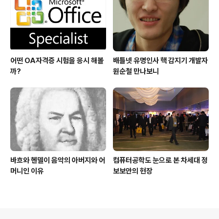
어떤 OA자격증 시험을 응시 해볼
배틀넷 유명인사 핵 감지기 개발자
까?
원순철 만나보니
바흐와 헨델이 음악의 아버지와 어
컴퓨터공학도 눈으로 본 차세대 정
머니인 이유
보보안의 현장