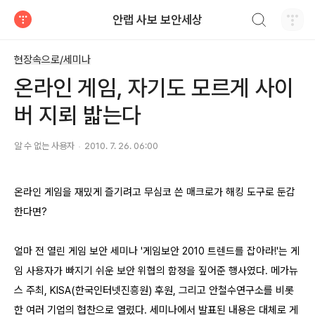
검색하기
안랩 사보 보안세상
티스토리
현장속으로/세미나
온라인 게임, 자기도 모르게 사이
버 지뢰 밟는다
알 수 없는 사용자
2010. 7. 26. 06:00
온라인 게임을 재밌게 즐기려고 무심코 쓴 매크로가 해킹 도구로 둔갑
한다면?
얼마 전 열린 게임 보안 세미나 '게임보안 2010 트렌드를 잡아라!'는 게
임 사용자가 빠지기 쉬운 보안 위협의 함정을 짚어준 행사였다.
메가뉴
스 주최, KISA(한국인터넷진흥원) 후원, 그리고 안철수연구소를 비롯
한 여러 기업의 협찬으로 열렸다. 세미나에서 발표된 내용은 대체로 게