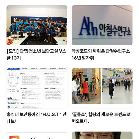
정, 그리고 구글코리아의 김태원 씨까지 한국에서, 아니 세
계에서 내로라 할 강연진이 20대 젊은이들에게 잠재력을
일깨워주기 위해 모였다. (1) 나비형 인간이 돼라 아프리카
의 말라..
[모집] 안랩 청소년 보안교실 V스
악성코드와 싸워온 안철수연구소
쿨 13기
16년 발자취
홍익대 보안동아리 "H.U.S.T" 만
'꼴통쇼', 힐링의 새로운 트렌드로
나보니
떠오르다.