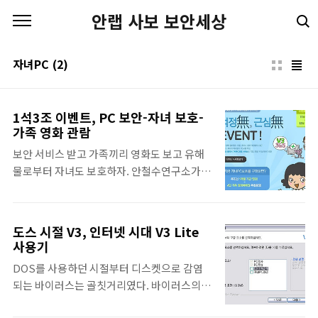
본문 바로가기
안랩 사보 보안세상
자녀PC
(2)
1석3조 이벤트, PC 보안-자녀 보호-
가족 영화 관람
보안 서비스 받고 가족끼리 영화도 보고 유해
물로부터 자녀도 보호하자. 안철수연구소가
연말을 맞아 훈훈한 1석3조 이벤트를 진행합
니다. 12월 18일까지 ‘V3 365 클리닉 자녀PC
보호’를 구매하는 개인 고객 모두에게 서비스
도스 시절 V3, 인터넷 시대 V3 Lite
사용 기간 1 개월 연장의 혜택을 제공합니다.
사용기
또한 추첨하여 뽑힌 30명에게는 4인 가족 영화
DOS를 사용하던 시절부터 디스켓으로 감염
예매권을 증정합니다. 자녀의 무절제한 PC 사
되는 바이러스는 골칫거리였다. 바이러스의
용과 바이러스 피해에 대한 걱정을 한 번에 덜
존재도 모르고 있던 어느 날 친구가 들고 온 한
수 있는 절호의 기회이지요. ‘V3 365 클리닉 자