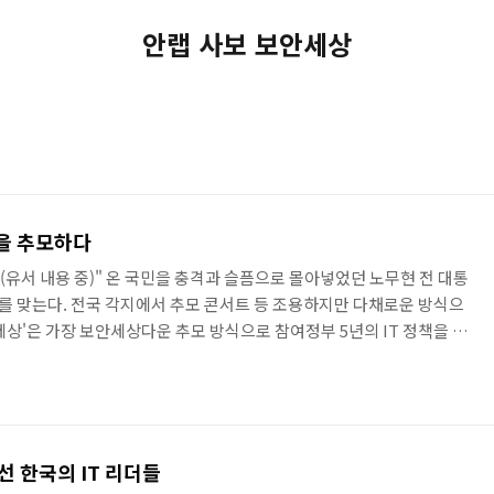
안랩 사보 보안세상
현을 추모하다
(유서 내용 중)" 온 국민을 충격과 슬픔으로 몰아넣었던 노무현 전 대통
기를 맞는다. 전국 각지에서 추모 콘서트 등 조용하지만 다채로운 방식으
세상'은 가장 보안세상다운 추모 방식으로 참여정부 5년의 IT 정책을 돌
internet president logs on(세계 최초의 인터넷 대통령 로그온하다).'
렇게 표현했다. 참여정부의 출범에 인터넷이 지대한 영향력을 미친 만
초기부터 IT 관련 정책에 열정을 보였다. 더욱이 인맥관리 소프트웨어를
"SW 제값주고 사는 대통령"으..
선 한국의 IT 리더들