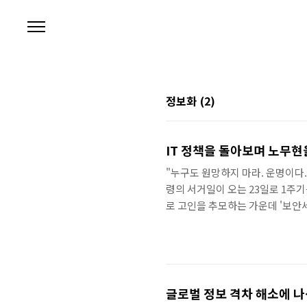
본문 바로가기
정보화
(2)
IT 정책을 돌아보며 노무
"누구도 원망하지 마라. 운명이다.
령의 서거일이 오는 23일로 1주
로 고인을 추모하는 가운데 '보안
아보고자 한다. 'World's first 
고인의 당선을 영국 가디언지는 이
큼 고 노무현 전 대통령은 취임 
개발한 경력이 있고, 서거 후에는 
글로벌 정보 격차 해소에 나