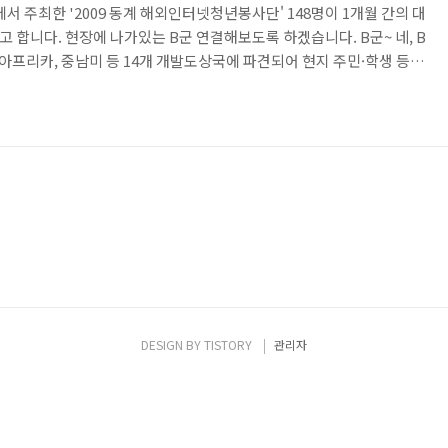
주최한 '2009 동계 해외인터넷청년봉사단' 148명이 1개월 간의 대
 합니다. 현장에 나가있는 B군 연결해보도록 하겠습니다. B군~ 네, B
 아프리카, 중남미 등 14개 개발도상국에 파견되어 현지 주민·학생 등
 IT Korea를 홍보하기 위해 마련된 해외인터넷청년봉사단에 안철수연
베트남으로 떠났던 IT gaonnuri 팀을 인터뷰해 보겠습니다. 저희 팀은
남의 Tay Do University에 파견됐습니다. 하지만 떠나기 전 걱정이 앞
않아 수많은 악성코드에 노출돼 있는 환..
DESIGN BY
TISTORY
관리자