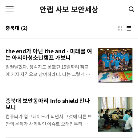
본문 바로가기
안랩 사보 보안세상
충북대
(2)
the end가 아닌 the and - 미래를 여
는 아시아청소년캠프 가보니
얼떨떨했다. 생각지도 못했던 15일짜리 캠프
에 기자 자격으로 참여하라니. 나는 그렇게 보
건복지가족부에서 주최한 ‘미래를 여는 아시
아 청소년 캠프(이하 아캠)’에 참여하게 되었
다. ‘Future of Asia, Passion of Youth(아시
충북대 보안동아리 Info shield 만나
아의 미래와 우리들의 열정)’이라는 주제로 열
보니
린 아캠은 22개국 한국청소년 100명 아시아청
컴퓨터가 업그레이드가 되면서 그것에 따른 보
소년 200명이 참여하여 우리들의 (참고로 청
안의 문제가 사회적인 이슈로 오래전부터 있어
소년 기본법상 청소년의 나이는 9세 이상 24세
왔다. 이것의 영향으로 대학교 내에서는 보안
이하의 사람을 일컫는다) 잠재적인 열정을 발