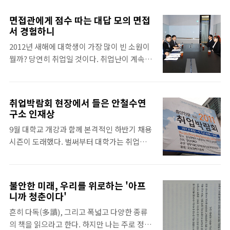
온 것이다. 성큼 다가온 '취업'에 대해 마냥 두
려워하고 있을 수는 없는 법. 무엇인가라도 해
면접관에게 점수 따는 대답 모의 면접
야겠다는 생각으로 취업에 대한 전의(戰意)를
서 경험하니
다지고 있을 때에 럭키 찬스가 왔다. 그 럭키 찬
2012년 새해에 대학생이 가장 많이 빈 소원이
스는 바로 대학생 기자단 활동하면서 주어진
뭘까? 당연히 취업일 것이다. 취업난이 계속되
모의면접. 이번 모의면접의 가장 큰 장점은 면
어 대학생들이 점점 설 자리를 잃어가는 이 시
접만 보고 끝나는 것이 아니라 면접 후 그 자리
대에서 살아남기 위해 우린 공부하고 또 공부
에서 안랩 면접관들의 피드백을 직접 들을 수
한다. 그러나 막상 현실에 부딪히면 막막하고
있다는 점이다. 실제 안랩 공채의 경우 서류전
취업박람회 현장에서 들은 안철수연
앞길이 깜깜하다. 이럴 때 가장 좋은 취업준비
형, 1차 면접(기술), 2차 면접(인성) 이렇게 3단
구소 인재상
는 면접준비이다. 나는 이번 모의면접에 안철
계의 과정을 걸쳐 신입 사원을 뽑는다. 모의면
9월 대학교 개강과 함께 본격적인 하반기 채용
수연구소 대학생기자로서 참여하였고 앞으로
접에서는 공채와 동일한 지원서를 작성하고 제
시즌이 도래했다. 벌써부터 대학가는 취업을
많은 취업준비생에게 정보를 나누고자 한다.
출한 뒤 1차 , 2차..
향한 대학생들의 열정으로 선선한 가을날씨에
면접은 기술면접보다는 인성면접에 더 치중하
도 불구하고 후끈 달아오르고 있다. 9월 6일부
여 자기소개부터 학교에서 배운 것, ‘나’를 나
터 7일까지 서울 중앙대학교 캠퍼스 내 체육관
타낼 수 있는 키워드, 최신 IT 동향 등 약 50분
불안한 미래, 우리를 위로하는 '아프
에서 열린 2011 취업박람회에는 삼성과 LG,
동안 긴장을 놓지 않은 채 흘러갔다. 그 동안 나
니까 청춘이다'
두산을 비롯한 다수의 국내 대기업들과 중소기
름대로 준비한다고 예상질문과 그에 대한 대답
흔히 다독(多讀), 그리고 폭넓고 다양한 종류
업들이 참여한 가운데 취직 성공을 노리는 취
을 반복하여 외웠지만 예상했던 질문보다 예상
의 책을 읽으라고 한다. 하지만 나는 주로 정보
업준비생들로 북적이고 있었다.9월 5일부터