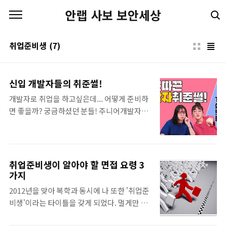
본문 바로가기
안랩 사보 보안세상
취업준비생
(7)
신입 개발자들의 취준썰!
개발자로 취업을 하고싶은데... 어떻게 준비하
면 좋을까? 궁금하셨던 분들! 주니어개발자들
이 취준썰 풀어드립니다! 모든 취준생들의 취
뽀를 기원하며 클릭ㄱㄱ! 삼평동연구소 스마
트폰, 컴퓨터 안 쓰시는 분 거의 없으시죠? 조
금만 더 알고 쓰면 스마트한 IT생활을 즐길 수
취업준비생이 알아야 할 면접 요령 3
있습니다. ◈ 컴퓨터, IT 그리고 보안에 대한
가지
이야기를 쉽고 재미있게 나누고자 합니다 ◈
2012년을 맞아 복학과 동시에 나 또한 '취업준
www.youtube.com
비생'이라는 타이틀을 갖게 되었다. 멀게만 느
껴졌던 '취업'이라는 단어가 내 앞에 성큼 다가