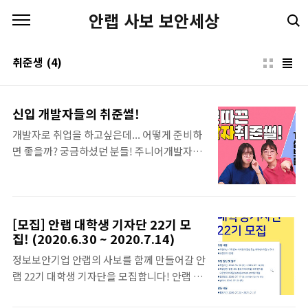
본문 바로가기
안랩 사보 보안세상
취준생
(4)
신입 개발자들의 취준썰!
개발자로 취업을 하고싶은데... 어떻게 준비하
면 좋을까? 궁금하셨던 분들! 주니어개발자들
이 취준썰 풀어드립니다! 모든 취준생들의 취
뽀를 기원하며 클릭ㄱㄱ! 삼평동연구소 스마
트폰, 컴퓨터 안 쓰시는 분 거의 없으시죠? 조
금만 더 알고 쓰면 스마트한 IT생활을 즐길 수
[모집] 안랩 대학생 기자단 22기 모
있습니다. ◈ 컴퓨터, IT 그리고 보안에 대한
집! (2020.6.30 ~ 2020.7.14)
이야기를 쉽고 재미있게 나누고자 합니다 ◈
정보보안기업 안랩의 사보를 함께 만들어갈 안
www.youtube.com
랩 22기 대학생 기자단을 모집합니다! 안랩 대
학생 기자단은 안랩 사보 속 다양한 콘텐츠를