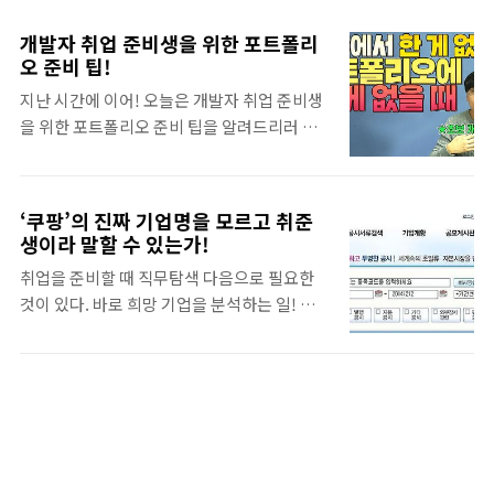
제작하는 역할을 담당합니다. 이번 기수는 코
로나19 확산으로 인해 비대면 활동 중심으로
개발자 취업 준비생을 위한 포트폴리
진행되지만, 다양한 교육과 활동이 준비되어
오 준비 팁!
있으니 기대해주세요! 안랩 직원들의 이야기,
지난 시간에 이어! 오늘은 개발자 취업 준비생
사회공헌활동, 다양한 보안 제품, IT 전문지식
을 위한 포트폴리오 준비 팁을 알려드리러 왔
까지 경험해볼 수 있는 기회인만큼 대학생 여
습니다 ㅎㅎ 여러분을 위한 꿀팁들을 아낌없이
러분의 많은 참여 기대하겠습니다 ( ღ'ᴗ'ღ )
드리는 영상이니, 지금 바로 클릭클릭~! 삼평
커몬커몬 ! 1. 모집 내용 ◆모집 대상: IT와 홍
동연구소 스마트폰, 컴퓨터 안 쓰시는 분 거의
보·마케팅에 관심있는 대학생이라면 누구나
‘쿠팡’의 진짜 기업명을 모르고 취준
없으시죠? 조금만 더 알고 쓰면 스마트한 IT생
◆모집 인원: 00명 2. 모집 일정 및 절차 ◆지원
생이라 말할 수 있는가!
활을 즐길 수 있습니다. ◈ 컴퓨터, IT 그리고
기간: 2020. 06. 30 (화) ~ 2020. 07. 14 (화) ◆
취업을 준비할 때 직무탐색 다음으로 필요한
보안에 대한 이야기를 쉽고 재미있게 나누고자
지원방법: 안랩 사보 블로그(https://b..
것이 있다. 바로 희망 기업을 분석하는 일! 이
합니다 ◈ www.youtube.com
름만 들어도 다 아는 대기업부터 실속 있는 강
소기업까지 낱낱이 분석해보자. 어렵게만 생
각했던 기업분석을 쉽게 시작할 수 있는 방법
을 소개한다. 기업분석 왜 중요할까? 유명 소셜
커머스 회사인 ‘쿠팡’의 진짜 기업명은 ‘포워드
벤처스엘엘씨’다. 그리고 자칫 생소해 보일 수
있는 기업 ‘한국 콜마’는 아모레퍼시픽, LG생