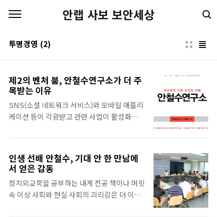
본문 바로가기
안랩 사보 보안세상
투명경영
(2)
제2의 벤처 붐, 안철수연구소가 더 주
목받는 이유
SNS(소셜 네트워크 서비스)와 모바일 애플리
케이션 등이 각광받고 관련 사업이 활성화함에
따라 바야흐로 제 2의 벤처 붐 시대를 맞았다.
'벤처'라는 말조차 없던 시절에 창업한 벤처 1
세대에서 이제는 벤처기업의 대명사가 된 안철
인생 선배 안철수, 기대 안 한 만남에
수연구소가 다시 주목받고 있다. 모두가 이윤
서 얻은 감동
을 좇아 부수적인 것을 돌아보지 않을 때, 함께
정치외교학을 공부하는 내게 전공 책이나 머릿
살아가는 사회에 기여하는 것이 사회의 구성원
속 이상 사회와 현실 사회의 괴리감은 더 이상
으로서 기업이 본질적으로 해야 하는 일이라
낯설지가 않다. 대의민주주의라는 이름 하에
고, 그 다음 결과로 따라오는 것이 이윤이라고