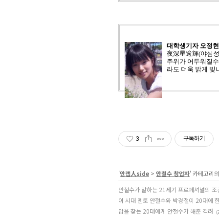
대학생기자 오정현 
夜深星逾輝(야심성유
주위가 어두워질수
라도 더욱 밝게 빛
3
구독하기
'
안랩人side
>
안철수 창업자
' 카테고리의
안철수가 말하는 21세기 프로페셔널의 조
이 시대 멘토 안철수와 박경철이 20대에 
답을 찾는 20대에게 안철수가 해준 격려
(