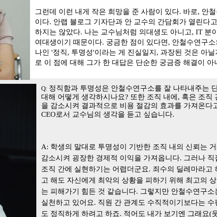
그런데 이런 내게 작은 희망을 준 사람이 있다. 바로, 
이다. 안랩 블로그 기자단과 안 교수의 간담회가 열린다고
하지는 않았다. 나는 교수님처럼 의대생도 아니고, IT 
여대생이기 때문이다. 궁금한 점이 있다면, 안철수연구소
나인 '정직, 투명성'이라는 게 진실일지, 과장된 것은 아닐
로 이 점에 대해 그가 한 대답은 단순한 궁금증 해결이 아
정직함과 투명성은 안철수연구소를 잘 나타내주는 
Q:
대해 어떻게 생각하시나요? 또한 조직 내에
,
혹은 조직 
을 감소시켜 결과적으로 비용 절감의 효과를 가져온다
CEO
로서 교수님의 생각을 듣고 싶습니다
.
A:
학생의 말대로 투명성이 기반한 조직 내
의 신뢰는
거래
감소시켜 굉장한 경제적 이익을 가져옵니다
.
그러나 직
조직
간
에 실현하기는 어렵더군요
.
죄수의 딜레마라고 
고 해도 자신에게 최악의 상황을 피하기 위해 최고의 
는 피해가기 힘든 것 같습니다
.
그렇지만 안철수연구소는
실천하고 있어요
.
직원 간 관계도 수직적이기보다는 수
도 정직하게 하려고 하죠
.
적어도 내가 보기엔 그래요
(