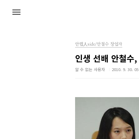
본문 바로가기
안랩人side/안철수 창업자
인생 선배 안철수,
알 수 없는 사용자
2010. 9. 30. 05