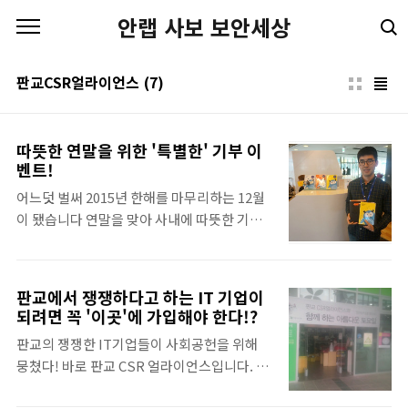
본문 바로가기
안랩 사보 보안세상
판교CSR얼라이언스
(7)
따뜻한 연말을 위한 '특별한' 기부 이
벤트!
어느덧 벌써 2015년 한해를 마무리하는 12월
이 됐습니다 연말을 맞아 사내에 따뜻한 기부
문화 확산을 위해 '기부 팩' 이벤트를 12월 7일
에 진행했습니다 :) 특히 이번 행사는 판교CSR
얼라이언스 회원사인 안랩과 웹젠이 함께 진행
판교에서 쟁쟁하다고 하는 IT 기업이
해 더욱 의미가 컸는데요~ 행사 당일 기부의 열
되려면 꼭 '이곳'에 가입해야 한다!?
정으로 뜨거웠던 현장의 모습을 담아봤습니
판교의 쟁쟁한 IT기업들이 사회공헌을 위해
다! '기부 팩' 모델? 이 분의 정체는? 게시글 아
뭉쳤다! 바로 판교 CSR 얼라이언스입니다. 이
래에서 확인가능합니다 ^ㅡ^ '기부 팩'의 구성
번에 판교 CSR 얼라이언스가 2015년 5월 9일
은 이렇습니다! - 캐릭터 노트 3종 세트 (안랩