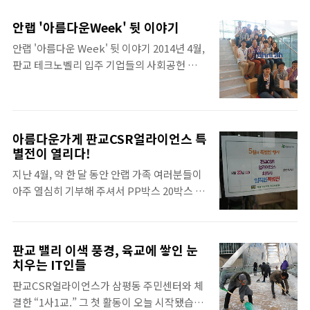
아름다운 토요일 행사를 개최하였다고 해서 취
제작) - 크리스마스 카드 (웹젠 제작) - 각 사(안
재를 나가보았습니다. 이번 행사는 아름다운
랩, 웹젠) 임직원 특별 선물 * 랜덤으로 들어 있
안랩 '아름다운Week' 뒷 이야기
가게 분당이매점에서 이루어졌습니다. 제가
는 카페 무료 음료 쿠폰 사내 카페에서 지역사
안랩 '아름다운 Week' 뒷 이야기 2014년 4월,
가게 문에 들어서자마자 많은 얼라이언스의 회
회 취약계층 아동들을 위해 기부해주시는 분들
판교 테크노벨리 입주 기업들의 사회공헌 연합
원분들이 저를 맞아 주셨어요. 밖에서 봐도 아
께 '기부 팩'이 선물로 제공됐습니다! 따뜻한
체인 판교CSR얼라이언스에서 어려운 이웃들
름다운 가게가 꽉 찰정도로 분주하고 사람도
기부도 ..
을 돕고자 즐거운 프로젝트를 실행합니다. 바
많아서 이 많은 사람들이 다 얼라이언스 회원
로 판교CSR얼라이언스 직원들의 기부 물품들
분인가 생각했는데 대부분 손님들이셨어요!!
을 모아 판교에서 이웃돕기 바자회를 열기로
정말 엄청나게 많은 분들이 얼라이언스 회원님
아름다운가게 판교CSR얼라이언스 특
계획 한 것!어려운 이웃에게 도움이 되고자 준
들의 노력에 오셨습니다. 이번에 홍보를 담당
별전이 열리다!
비했던 이 행사는 3월부터 약 한달간 준비 되었
하시는 분께 물었는데 평소보다 더 많은 사람
지난 4월, 약 한 달 동안 안랩 가족 여러분들이
는데요.자선 바자회 직전에 우리 모두를 슬프
들이 왔다고 하셨습니다. 저도 찬찬히 물건을
아주 열심히 기부해 주셔서 PP박스 20박스 정
게 했던 국가적 사고가 발생해서.. 바자회는 취
살펴보며 구경했는데 이렇게 이쁜 하이힐부터
도 모였었습니다!! (안랩맨은 물건 정리하느라
소가 되었지만, 행사 뒷 이야기 들을 전하고자
청소기까지?..
고생했다는ㅋ… ) 그리고 그 기부 물품들은 아
합니다. 안랩은 3월 중순부터 4월 중순까지 약
름다운가게로 잘 전달이 되었었죠! 드. 디. 어
한달 기간 동안 총 4336점의 기부 물품들을 모
판교 밸리 이색 풍경, 육교에 쌓인 눈
여러분들이 좋은 마음으로 기증해주신 물건들
치우는 IT인들
았습니다. 물품들 중에는 160cm 정도 되는 미
이 아름다운가게 분당 이매점/용인 죽전점에
술 작품, 유아용 카시트, 골프채 세트 등 기억에
판교CSR얼라이언스가 삼평동 주민센터와 체
서 판매된다는 소식을 듣고 직접 찾아가 보았
남았던 물건들이 참 많..
결한 “1사1교.” 그 첫 활동이 오늘 시작됐습니
습니다. 먼저 분당 이매점부터 찾아가 보았는