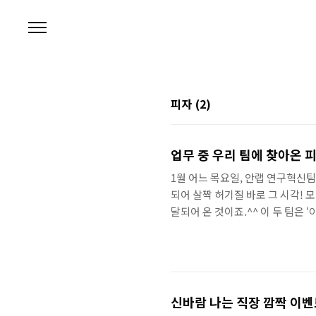
본문 바로가기
피자
(2)
업무 중 우리 팀에 찾아온 
1월 어느 목요일, 안랩 연구혁신
되어 살짝 허기질 바로 그 시각! 
달되어 온 것이죠.^^ 이 두 팀은 
니까 물품 기증 1차 기증 마감일
운 토요일의 취지를 잘 살려 솔선
요. 먼저 찾아간 6층! 그 이름만
가 떠나질 않습니다. 팀원 기증 참여
신바람 나는 직장 깜짝 이벤