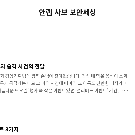
안랩 사보 보안세상
피자 습격 사건의 전말
팀과 경영기획팀에 깜짝 손님이 찾아왔습니다. 점심 때 먹은 음식이 소화
모두가 공감하는 바로 그 마의 시간에 때마침 그 이름도 찬란한 피자가 배
‘아름다운 토요일’ 행사 속 작은 이벤트였던 '얼리버드 이벤트' 기간, 그러
 전에 팀 전원이 기증에 참여하여 팀의 단결력을 보여준 팀입니다. 아름다
수범한 두 팀에게 주어진 맛있는 보상, 아름다운 피자가 배달된 것이지
 들어도 즐거운 피자 습격(^^)에 연구혁신팀 팀원들의 얼굴에 행복한 미소
율 100%에 빛나는 단결력의 비결은 피자 한 ..
트 3가지