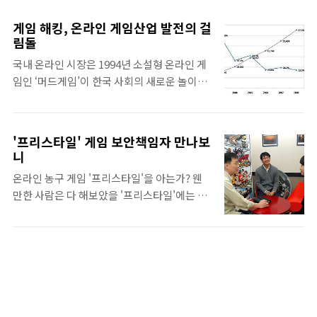
달 30일. 인벤 기자들은 한 보도자료를 보고 깜
과 영어의 필요성과 할 수 있다는 자신감을 가
짝 놀라고 말았습니다. 컴퓨터 바이러스 백신
지게 해준 바라미 님의 "바라미의 미국 여행
게임 해킹, 온라인 게임산업 발전의 걸
V3로 잘 알려진 안철수연구소의 핵쉴드가 오
기" 세션과 Window31님의 "보안회사의 게임
림돌
토플레이를 감지하는 특허를 획득했다는 내용
보안팀 VS 게임회사의 게임보안팀"을 주제로
국내 온라인 시장은 1994년 소설형 온라인 게
이었습니다. 특히 프로그램 오토뿐 아니라 하
이루어졌다. 보안회사의 게임보안팀과 게임회
임인 ‘머드게임’이 한국 사회의 새로운 놀이문
드웨어 방식의 오토까지도 적발할 수 있다는
사의 게임보안팀을 비교한 Window31님의..
화로 등장한 이래 1996년 온라인 게임은 새로
문구는 환상적이었습니다. 오토가 아예 사라
운 변화를 겪으며 일신우일신(日新又日新) 할
지는 것은 아닐까 하는 생각이 들 정도였습니
수 있는 기회를 마련했습니다. 점과 선으로만
다. 도대체 어떤 특허인지, 어떤 기술인지 궁금
'프리스타일' 게임 보안책임자 만나보
이뤄져 진행되던 게임에 그래픽이 첨가되면서
해서 당장 인터뷰 약속을 잡았습니다. 하지만
니
온라인게임은 전환기를 맞이했습니다. 처음
이런 생각이 순진한 것이었음을 깨닫는 데는
온라인 농구 게임 '프리스타일'을 아는가? 웬
머드게임을 시작으로 출발한 온라인게임은 채
얼마 걸리지 않았습니다. 뚫리지 않는 방패는
만한 사람은 다 해보았을 '프리스타일'에는 안
7년이 지나기도 전에 머그게임이라는 새로운
존재하지 않는 것이니까요. 반대편에는 새롭
철수연구소의 온라인 게임 보안 솔루션인 '핵
형태의 게임으로 변화했습니다. 그러나 당시
게 등장한..
쉴드(AhnLab HackShield)'가 탑재돼 있다.
머드게임이나 머그게임의 경우 많은 사람들이
'핵쉴드'가 동작하면 오토플레이 등의 변칙 플
편하고 쉽게 즐길 수 있는 게임이라기보다는
레이로 온라인 게임이 누군가에게 일방적으로
매니아적 성격이 강하다 할 수 있었습니다.
유리하게 돌아가는 것을 막을 수 있다. '프리스
2000년대 전후로 온라인게임 유저들 사이에
타일'을 개발한 회사는 JC엔터테인먼트
서 선풍적인 인기를 끌었던 ‘포트리스’는 온라
(http://www.jceworld.com 이하 JCE)이