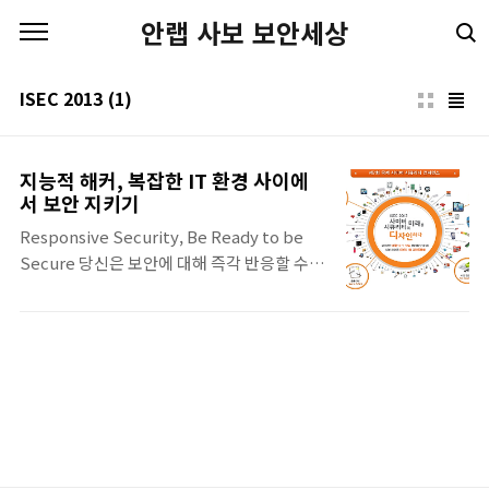
본문 바로가기
안랩 사보 보안세상
ISEC 2013
(1)
지능적 해커, 복잡한 IT 환경 사이에
서 보안 지키기
Responsive Security, Be Ready to be
Secure 당신은 보안에 대해 즉각 반응할 수
있는가? 또한 당신은 보안에 관해 지금 당장 준
비가 되어 있나? 아마 보안에 관해서 항상 따라
다니는 문구일지도 모른다. 11월 18일~19일
코엑스 그랜드볼룸에서 미래창조과학부와 안
전행정부 주최로 열린 에서 시스코시스템즈 싱
가포르의 Meng-Chow Kang은 이 주제로 강
연을 했다. Meng-Chow Kang는 "방어를 통
해 시스템에 대한 이해가 필요하다. 또한 모든