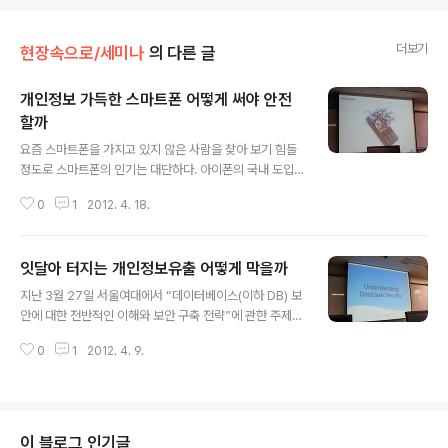
더보기
현장속으로/세미나
의 다른 글
개인정보 가득한 스마트폰 어떻게 써야 안전
할까
글 내용
요즘 스마트폰을 가지고 있지 않은 사람을 찾아 보기 힘들
정도로 스마트폰의 인기는 대단하다. 아이폰의 국내 도입
과 함께 시작한 스마트폰 혁명은 2012년 초 어느새 2,50
0
1
2012. 4. 18.
0만 명 시대를 맞이하고 있다. 모바일 운영체제를 탑재한
스마트폰은 내 손안의 작은 PC라고 말할 수 있을 정도로,
이러한 스마트폰 열풍은 개인뿐만 아니라 국내 각 기업들
잇달아 터지는 개인정보유출 어떻게 막을까
에게도 불고 있다. 하지만, PC가 언제나 보안위협을 받는
글 내용
것처럼 스마트폰도 보안 측면에서 보면 절대 안전하지 않
지난 3월 27일 서울여대에서 “데이터베이스(이하 DB) 보
다. 주고받은 문자메시지, 검색 기록, 모바일 뱅킹 이용내역
안에 대한 전반적인 이해와 보안 구축 전략”에 관한 주제로
등 기기 내에 다양한 개인정보들이 담기게 된다. 이 말은 다
김범 웨어벨리 상무이사(DQC-S 실무위원)가 특강을 했
시 생각해 보면, 민감한 개인정보들이 한꺼번에 응축되어
0
1
2012. 4. 9.
다. 강연은 DB보안에 대한 개략적 설명, 보안 프레임워크,
있고 누군가에 의한 단 한번의 해킹으로 폭넓게 활용될 수
구축전략이라는 3개의 큰 주제를 중심으로 진행되었다. 이
있는 스마트폰은 해커들에게 ..
번 특강은 현재 학부생 수준에 맞게 간단한 용어 설명과 함
께 핵심 부분에 대한 내용을 중심으로 이루어졌다. “DB보
안”이라는 주제가 어떻게 보면 생소하고 무거울 수 있는데,
이 블로그 인기글