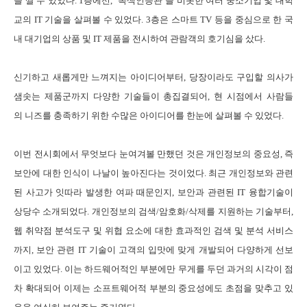
을 짤 수 있었다
. 1
층에선
,
‘녹색인증관’을 비롯한 여러 중소기업 및 대학
교의
IT
기술을 살펴볼 수 있었다
. 3
층은 스마트
TV
등을 중심으로 한 국
내 대기업의 상품 및
IT
제품을 전시하여 관람객의 호기심을 샀다
.
신기하고 새롭게만 느껴지는 아이디어부터
,
당장이라도 구입할 의사가
샘솟는 제품군까지 다양한 기술들이 총집결되어
,
현 시점에서 사람들
의 니즈를 충족하기 위한 수많은 아이디어를 한눈에 살펴볼 수 있었다
.
이번 전시회에서 무엇보다 눈여겨볼 만했던 것은
개인정보의 중요성
,
즉
보안에 대한 인식이 나날이 높아진다는 것이었다
.
최근 개인정보와 관련
된 사고가 잇따라 발생한 여파 때문인지
,
보안과 관련된
IT
융합기술이
상당수 소개되었다
.
개인정보의 검색
/
암호화
/
삭제를 지원하는 기술부터
,
웹 취약점 분석도구 및 위협 요소에 대한 효과적인 검색 및 분석 서비스
까지
,
보안 관련
IT
기술이 고객의 입맛에 맞게 개발되어 다양하게 선보
이고 있었다
.
이는 하드웨어적인 부분에만 무게를 두던 과거의 시각이 점
차 확대되어 이제는 소프트웨어적 부분의 중요성에도 초점을 맞추고 있