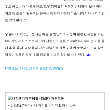
우드 융합 시대가 도래했고
,
로봇 강국들의 경쟁은 심해졌다. 또한
국방
,
의료 등 로봇이 활용되는 분야는 점차 다양화해 기술 시장의 대내외 여건
도 크게 변하였다
.
숭실대
I3-
로봇연구센터는 이를 잘 반영하여 거동이 불편한 사람을 위한
HRI
기반 서비스 로봇과 그에 관련된 기술을 소개하였다
.
우리는 이를 통
해 음성
,
촉각
,
영상 등과 같은 다양한 매체를 이용한 로봇과 인간의 상호
작용이 적용된 로봇 개발 정도를 눈으로 확인할 수 있었다
.
Ahn
IT의 오늘과 내일 조명한 월드IT쇼 현장(2)
대학생기자
유남열 / 경희대
경영학과
< 毋自欺(무자기) - 나 자신을 속이지 말라> - 大學