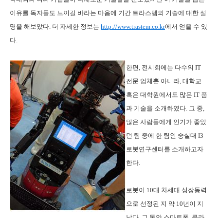
이유를 독자들도 느끼길 바라는 마음에 기간 트라스템의 기술에 대한 설
명을 해보았다
.
더 자세한 정보는
http://www.trastem.co.kr
에서 얻을 수 있
다
.
한편,
전시회에는 다수의
IT
전문 업체뿐 아니라
,
대학교
혹은 대학원에서도 많은
IT
품
과 기술을 소개하였다
.
그 중
,
많은 사람들에게 인기가 좋았
던 팀 중에 한 팀인 숭실대
I3-
로봇연구센터를 소개하고자
한다
.
로봇이
10
대 차세대 성장동력
으로 선정된 지 약
10년이
지
났다. 그 동안
스마트폰
,
클라