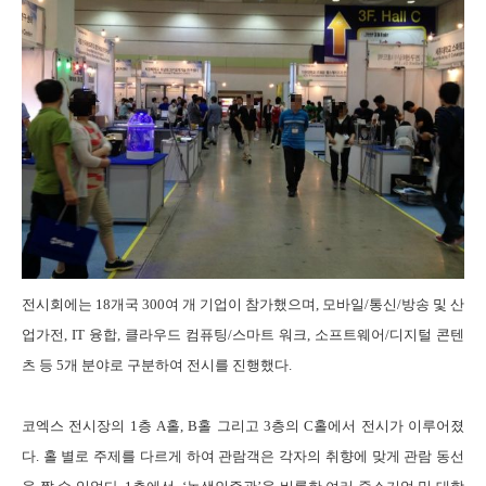
전시회에는
18
개국
300
여 개 기업이 참가했으며
,
모바일
/
통신
/
방송 및 산
업가전
, IT
융합
,
클라우드 컴퓨팅
/
스마트 워크
,
소프트웨어
/
디지털 콘텐
츠 등
5
개 분야로 구분하여 전시를 진행했다
.
코엑스 전시장의
1
층
A
홀
, B
홀 그리고
3
층의
C
홀에서 전시가 이루어졌
다
.
홀 별로 주제를 다르게 하여 관람객은 각자의 취향에 맞게 관람 동선