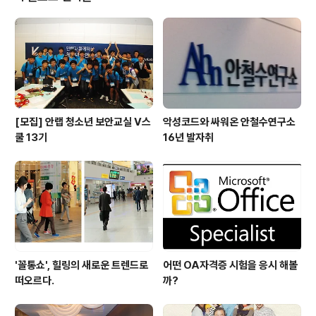
누구나 궁금해했던 관련 피해 사례와 소소한 경험담 등을
통해 3시간 동안 진행된 강연은 재미가 쏠쏠하고 알찬 시
간이었다. 쇼핑몰, SNS, 금융권 개인정보보안에 적신호 온
라인 쇼핑몰, SNS 서비스 기업들은 물론, 상대적으로 많은
사람들이 안전하다고..
[모집] 안랩 청소년 보안교실 V스
악성코드와 싸워온 안철수연구소
쿨 13기
16년 발자취
'꼴통쇼', 힐링의 새로운 트렌드로
어떤 OA자격증 시험을 응시 해볼
떠오르다.
까?