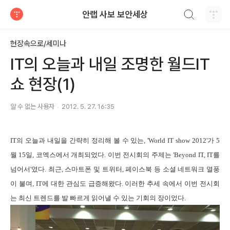
검색하기
안랩 사보 보안세상
티스토리
현장속으로/세미나
IT의 오늘과 내일 조명한 월드IT
쇼 현장(1)
알 수 없는 사용자
2012. 5. 27. 16:35
IT
의 오늘과 내일을 간략히 정리해 볼 수 있는
, 'World IT show 2012'
가 5
월
15
일
,
코엑스에서 개최되었다
.
이번 전시회의 주제는 '
Beyond IT
, IT
를
넘어서'였다
.
최근
,
스마트폰 및 트위터
,
페이스북 등 소셜 네트워크 열풍
이 불며
, IT
에 대한 관심도 급증해왔다
.
이러한 추세 속에서 이번 전시회
는 최신 트렌드를 발 빠르게 읽어낼 수 있는 기회의 장이었다
.