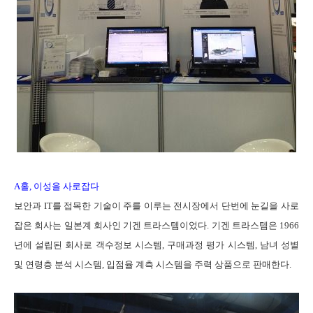
A
홀
,
이성을 사로잡다
보안과
IT
를 접목한 기술이 주를 이루는 전시장에서 단번에 눈길을 사로
잡은 회사는 일본계 회사인 기겐 트라스템이었다
.
기겐 트라스템은
1966
년에 설립된 회사로 객수정보 시스템
,
구매과정 평가 시스템
,
남녀 성별
및 연령층 분석 시스템
,
입점율 계측 시스템을 주력 상품으로 판매한다
.