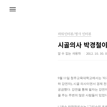
본문 바로가기
파워인터뷰/명사 인터뷰
시골의사 박경철이
알 수 없는 사용자
2012. 10. 30. 
9
월
11
일 청주
교육대학교에서는
'
자
하 강연자
),
시골 의사이면서 경제 전
궁금했다
.
강연을 통해 필자는 강연
을 주는 주변의 많은 사람들이 있었
니코스 카잔차키스는
“
그리스인 조