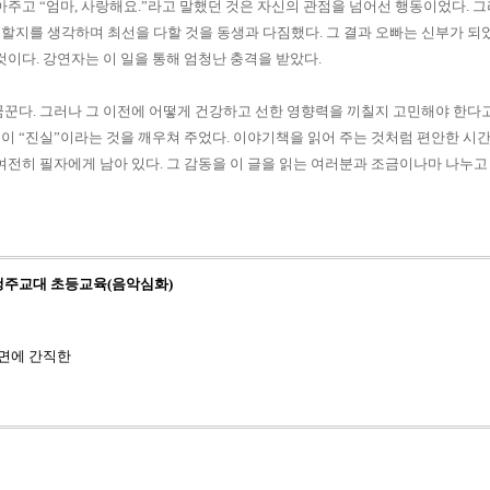
아주고
“
엄마, 사랑해요
.”
라고 말했던 것은 자신의 관점을 넘어선 행동이었다
.
그
할지를 생각하며 최선을 다할 것을 동생과 다짐했다
.
그 결과 오빠는 신부가 되
 것이다
.
강연자는 이 일을 통해 엄청난 충격을 받았다
.
꿈꾼다
.
그러나 그 이전에 어떻게 건강하고 선한 영향력을 끼칠지 고민해야 한다
심이
“
진실
”
이라는 것을 깨우쳐 주었다
.
이야기책을 읽어 주는 것처럼 편안한 시간
 여전히 필자에게 남아 있다
.
그 감동을 이 글을 읽는 여러분과 조금이나마 나누고
 청주교대 초등교육(음악심화)
면에 간직한