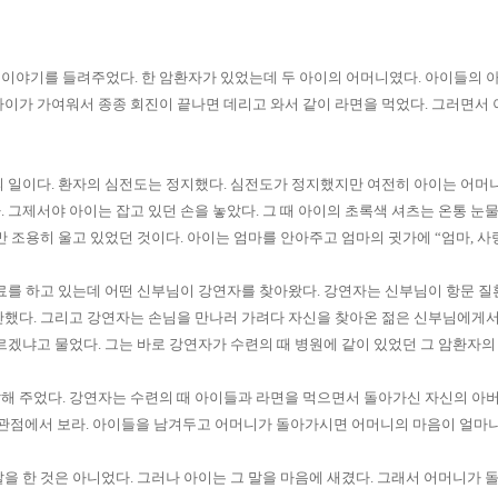
 이야기를 들려주었다
.
한 암환자가 있었는데 두 아이의 어머니였다
.
아이들의 아
아이가 가여워서 종종 회진이 끝나면 데리고 와서 같이 라면을 먹었다
.
그러면서 
의 일이다
.
환자의 심전도는 정지했다
.
심전도가 정지했지만 여전히 아이는 어머니
다
.
그제서야 아이는 잡고 있던 손을 놓았다
.
그 때 아이의 초록색 셔츠는 온통 눈
만 조용히 울고 있었던 것이다
.
아이는 엄마를 안아주고 엄마의 귓가에
“
엄마, 
료를 하고 있는데 어떤 신부님이 강연자를 찾아왔다
.
강연자는 신부님이 항문 질
단했다
.
그리고 강연자는 손님을 만나러 가려다 자신을 찾아온 젊은 신부님에게
르겠냐고 물었다
. 그는 바로
강연자가 수련의 때 병원에 같이 있었던 그 암환자
말해 주었다
.
강연자는 수련의 때 아이들과 라면을 먹으면서 돌아가신 자신의 아
관점에서 보라.
아이들을 남겨두고 어머니가 돌아가시면 어머니의 마음이 얼마나
말을 한 것은 아니었다
.
그러나 아이는 그 말을 마음에 새겼다
.
그래서 어머니가 돌