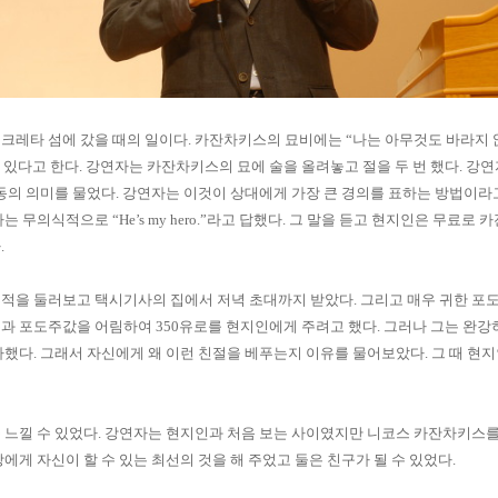
크레타 섬에 갔을 때의 일이다
.
카잔차키스의 묘비에는
“
나는 아무것도 바라지
 있다고 한다
.
강연자는 카잔차키스의 묘에 술을 올려놓고 절을 두 번 했다
.
강연
행동의 의미를 물었다
.
강연자는 이것이 상대에게 가장 큰 경의를 표하는 방법이라
자는 무의식적으로
“He’s my hero.”
라고 답했다
.
그 말을 듣고 현지인은 무료로
카
다
.
흔적을 둘러보고 택시기사의 집에서 저녁 초대까지 받았다
.
그리고 매우 귀한 포
용과 포도주값을 어림하여
350
유로를 현지인에게 주려고 했다
.
그러나 그는 완강
아했다
.
그래서 자신에게 왜 이런 친절을 베푸는지 이유를 물어보았다
.
그 때 현
 느낄 수 있었다
.
강연자는 현지인과 처음 보는 사이였지만 니코스 카잔차키스를
게 자신이 할 수 있는 최선의 것을 해 주었고 둘은 친구가 될 수 있었다
.