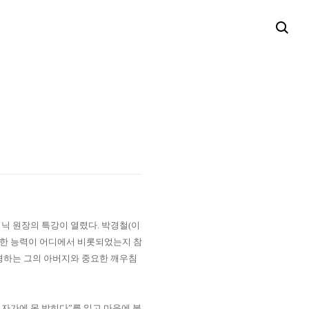
닉 원장의 특강이 열렸다
.
박경철
(
이
한 능력이 어디에서 비롯되었는지 참
경하는 그의 아버지와 중요한 깨우침
십자가에 못 박히다
”
를 읽고 마음에 불