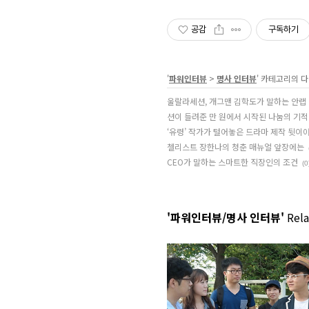
공감
구독하기
'
파워인터뷰
>
명사 인터뷰
' 카테고리의 다
울랄라세션, 개그맨 김학도가 말하는 안랩
션이 들려준 만 원에서 시작된 나눔의 기적
‘유령’ 작가가 털어놓은 드라마 제작 뒷이
첼리스트 장한나의 청춘 매뉴얼 앞장에는
CEO가 말하는 스마트한 직장인의 조건
(0
'파워인터뷰/명사 인터뷰'
Rela