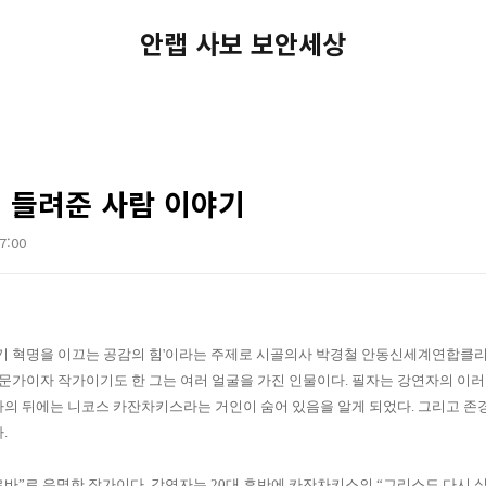
안랩 사보 보안세상
 들려준 사람 이야기
07:00
기 혁명을 이끄는 공감의 힘
'
이라는 주제로 시골의사 박경철 안동신세계연합클리
문가이자 작가이기도 한 그는 여러 얼굴을 가진 인물이다
.
필자는 강연자의 이러
자의 뒤에는 니코스 카잔차키스라는 거인이 숨어 있음을 알게 되었다
.
그리고 존
다
.
르바
”
로 유명한 작가이다
.
강연자는
20
대 후반에 카잔차키스의
“
그리스도 다시 