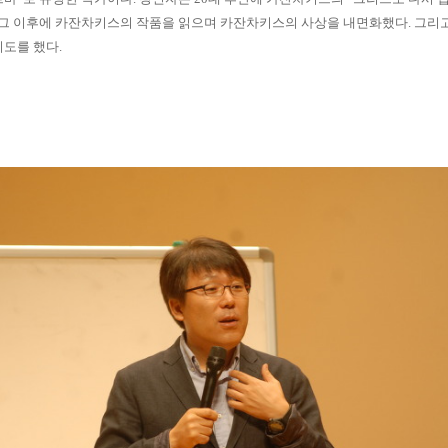
그 이후에 카잔차키스의 작품을 읽으며 카잔차키스의 사상을 내면화했다
.
그리고
시도를 했다
.