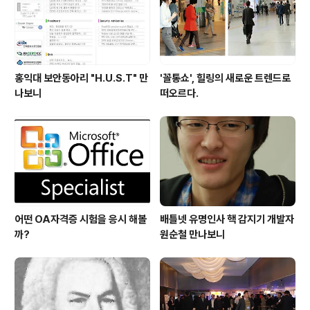
홍익대 보안동아리 "H.U.S.T" 만
'꼴통쇼', 힐링의 새로운 트렌드로
나보니
떠오르다.
어떤 OA자격증 시험을 응시 해볼
배틀넷 유명인사 핵 감지기 개발자
까?
원순철 만나보니