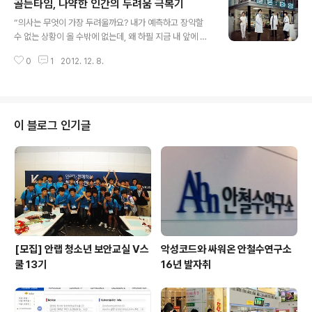
골든타임, 나약한 인간의 두려움 극복기
은 이들에게 묻고 싶다. 당신의 지난 크리스마스들은 어떠
글 내용
했습니까? 많은 사람들이 제각각 다양한 다가올 크리스마
“의사는 무엇이 가장 두려울까요? 내가 예측하고 장악할
스 계획을 세우고 있겠지만 아마 그들이 여태껏 지내온 크
수 없는 상황이 올 수밖에 없는데, 왜 하필 지금 내 앞에 이
리스마스들을 돌아보면 하나의 공통된 추억을 찾을 수 있
런 환자가 나타났는가 도망치고 싶은 순간이 올 수 있다. 그
지 않을까 한다. 바로 크리스마스하면 누구나 한 번쯤 봤을
0
1
2012. 12. 8.
때는 어떻게 할 겁니까?” 드라마 『골든타임』에서 최인혁
법한 크리스마스 특선 애니메이션 영화와 관련된 추억이
교수가 인턴 이민우에게 던진 질문이다. 의대 졸업 후 한방
다. 어렸을 적 손꼽아 크리스마스 특선 애니메이션 영..
병원에서 임상강사로 편안한 삶을 살던 이민우는 응급처치
를 하지 못해 어린 아이의 죽음을 무기력하게 지켜볼 수 밖
에 없는 고통스런 상황에 처한다. 이 경험을 계기로 응급실
이 블로그 인기글
인턴을 지원하는데, 수많은 환자를 만나 절망과 희망을 넘
나드는 절박함 속에서 그는 성숙한 의사이자, 공감할 수 있
는 인간으로 성장해 나간다. 『골든타임』의 스토리는 나약
하기 때문에 더욱 높은 완성도를 보인다. 환자를 살린다는
결과에 치중한 기존의 의학 ..
[모집] 안랩 청소년 보안교실 V스
악성코드와 싸워온 안철수연구소
쿨 13기
16년 발자취