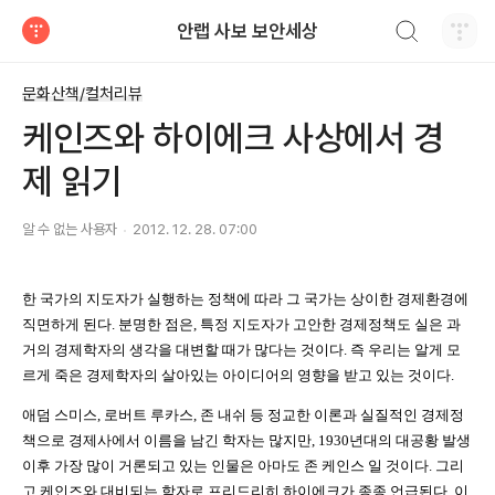
검색하기
안랩 사보 보안세상
티스토리
문화산책/컬처리뷰
케인즈와 하이에크 사상에서 경
제 읽기
알 수 없는 사용자
2012. 12. 28. 07:00
한 국가의 지도자가 실행하는 정책에 따라 그 국가는 상이한 경제환경에
직면하게 된다
.
분명한 점은
,
특정 지도자가 고안한 경제정책도 실은 과
거의 경제학자의 생각을 대변할 때가 많다는 것이다
.
즉 우리는 알게 모
르게 죽은 경제학자의 살아있는 아이디어의 영향을 받고 있는 것이다
.
애덤 스미스
,
로버트 루카스
,
존 내쉬 등 정교한 이론과 실질적인 경제정
책으로 경제사에서 이름을 남긴 학자는 많지만
, 1930
년대의 대공황 발생
이후 가장 많이 거론되고 있는 인물은 아마도 존 케인스 일 것이다
.
그리
고 케인즈와 대비되는 학자로 프리드리히 하이에크가 종종 언급된다
.
이