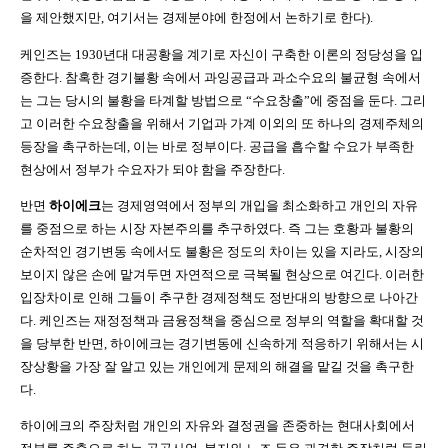
을 제안했지만
,
여기서는 경제분야에 한정에서 논하기로 한다
).
케인즈는
1930
년대 대공황을 계기로 자신이 구축한 이론의 정당성을 입
증한다
.
참혹한 경기불황 속에서 과잉공급과 과소수요의 불균형 속에서
는 그는 당시의 불황을 타계할 방법으로
“
수요창출
”
에 중점을 둔다
.
그리
고 이러한 수요창출을 위해서 기업과 가계 이외의 또 하나의 경제주체의
등장을 촉구하는데
,
이는 바로 정부이다
.
공급을 흡수할 수요가 부족한
현상에서 정부가 수요자가 되야 함을 주장한다
.
반면
하이에크
는 경제영역에서 정부의 개입을 최소화하고 개인의 자유
를 중점으로 하는 시장 자본주의를 추구하였다
.
즉 그는 호황과 불황의
순차적인 경기변동 속에서도 불황은 정도의 차이는 있을 지라도
,
시장의
보이지 않은 손에 맡겨두면 자연적으로 극복될 현상으로 여긴다
.
이러한
입장차이로 인해 그들이 추구한 경제정책도 정반대의 방향으로 나아간
다
.
케인즈는 재정정책과 금융정책을 중심으로 정부의 역할을 확대할 것
을 당부한 반면
,
하이에크는 경기변동에 신속하게 적응하기 위해서는 시
장상황을 가장 잘 알고 있는 개인에게 문제의 해결을 맡길 것을 촉구한
다
.
하이에크의 주장처럼 개인의 자유와 결정권을 존중하는 현대사회에서