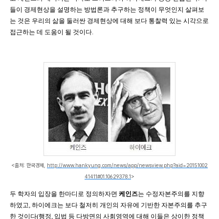
들이 경제현상을 설명하는 방법론과 추구하는 정책이 무엇인지 살펴보
는 것은 우리의 삶을 둘러싼 경제현상에 대해 보다 통찰력 있는 시각으로
접근하는 데 도움이 될 것이다
.
<출처: 한국경제,
http://www.hankyung.com/news/app/newsview.php?aid=20151002
41411#01.10629378.1
>
두 학자의 입장을 한마디로 정의하자면
케인즈
는 수정자본주의를 지향
하였고
,
하이에크는 보다 철저히 개인의 자유에 기반한 자본주의
를
추구
한 것이다
(
행정
,
입법 등 다방면의 사회영역에 대해 이들은 상이한 정책