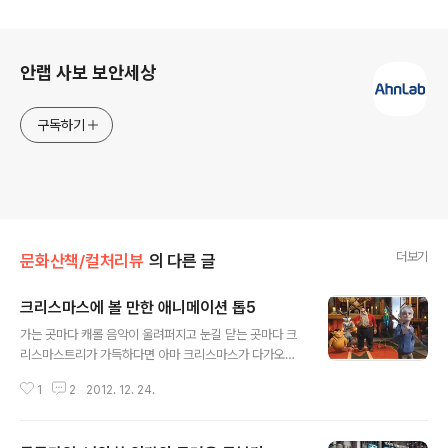
로그 정보
안랩 사보 보안세상
구독하기
더보기
문화산책/컬처리뷰
의 다른 글
크리스마스에 볼 만한 애니메이션 톱5
글 내용
가는 곳마다 캐롤 음악이 울려퍼지고 눈길 닫는 곳마다 크
리스마스트리가 가득하다면 아마 크리스마스가 다가오고
있다는 증거일 것이다. 매년 12월 이면 돌아오는 크리스마
1
2
2012. 12. 24.
스지만 유독 크리스마스는 많은 사람들의 마음을 설레게
하는 마법 같은 날이다. 이 시점에서 다가올 크리스마스를
어떻게 보낼지 많은 계획들을 세웠다 지웠다 하고 있을 많