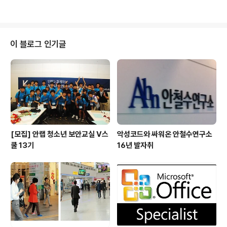
출 1000억원 달성. 2012년은 1조 시대를 여는 터닝 포인
생하는 직원의 사기를 북돋워주는 팥죽 이벤트를 연답니
트가 될..
다. 팥죽이야 사먹으면 그만 아니냐구요? 사장님이 직접 담
아주는 팥죽이라면, 얘기가 달라지지 않을까요? ^^ 이번 해
에도 동지 팥죽 데이의 일일 도우미로 나선 김홍선 대표의
이 블로그 인기글
모습입니다. 곧 내려올 안랩인들을 기다리며 팥죽과 함께
흐뭇한 미소를 ^^! 일일이 덕담도 해주십니다. 애정을 듬뿍
팥죽도 듬뿍 담아주시네요.^^ 김기인 전무와 조시행 전무
도 옆 라인에서 도우미로 팥죽을 나눠주는 모습입니다. 열
심히 팥죽을 나눠주는 모습이..
[모집] 안랩 청소년 보안교실 V스
악성코드와 싸워온 안철수연구소
쿨 13기
16년 발자취