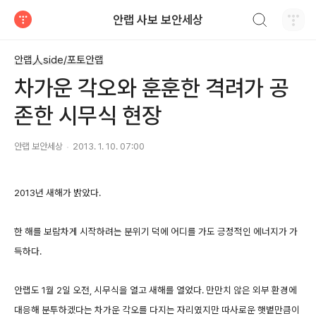
검색하기
안랩 사보 보안세상
티스토리
안랩人side/포토안랩
차가운 각오와 훈훈한 격려가 공
존한 시무식 현장
안랩 보안세상
2013. 1. 10. 07:00
2013년 새해가 밝았다.
한 해를 보람차게 시작하려는 분위기 덕에 어디를 가도 긍정적인 에너지가 가
득하다.
안랩도 1월 2일 오전, 시무식을 열고 새해를 열었다. 만만치 않은 외부 환경에
대응해 분투하겠다는 차가운 각오를 다지는 자리였지만 따사로운 햇볕만큼이