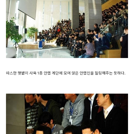
따스한 햇볕이 사옥 1층 안랩 계단에 모여 앉은 안랩인을 힐링해주는 듯하다.