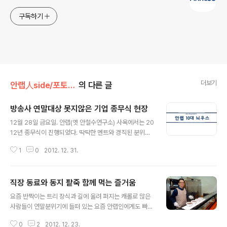
구독하기
더보기
안랩人side/포토안랩
의 다른 글
방송사 연말대상 못지않은 기업 종무식 현장
글 내용
12월 28일 금요일. 안랩(옛 안철수연구소) 사옥에서는 20
12년 종무식이 진행되었다. 딱딱한 멘트와 경직된 분위기
가 아니라 즐거운 분위기에서 한 해를 마무리하는 안랩만
1
0
2012. 12. 31.
의 독특한 종무식 현장. 첫 순서는 사내 설문조를 거쳐 순위
를 매긴 '2012 안랩 10대 뉴스'. 안랩 임직원은 자신이 뽑
은 2012년 10대 뉴스를 보면서 한 해를 돌아보며 1년을
직장 동료와 동지 팥죽 함께 먹는 즐거움
정리하는 시간을 가졌다. 2012 안랩 10대 뉴스의 진행을
글 내용
맡은 커뮤니케이션팀 송창민 과장과 오지나 대리. 아나운
요즘 반짝이는 트리 장식과 길에 울려 퍼지는 캐롤로 많은
서 저리 가라 할 정도의 진행 실력을 뽐내며 안랩인의 귀를
사람들이 연말분위기에 들떠 있는 요즘 안랩인에게도 빠질
쫑긋하게 만들었다는 후문이다. 3위는 회사명을 바꾼 것.
수 없는 연말 이벤트가 돌아왔습니다. 바로 바로 동지 팥죽
글로벌 기업으로 도약하기 위한 포석 중 하나다. 2위는 매
0
2
2012. 12. 23.
데이! 1년 중 해가 가장 짧은 동짓날 안랩은 추운 겨울에 고